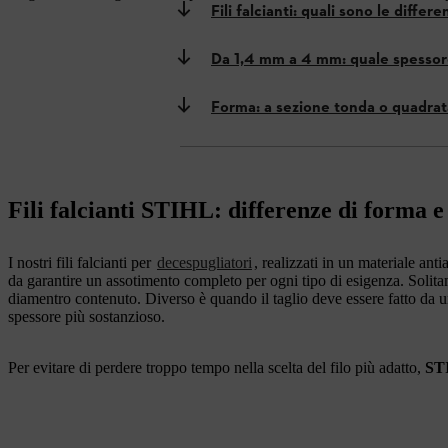
Fili falcianti: quali sono le differ
Da 1,4 mm a 4 mm: quale spessor
Forma: a sezione tonda o quadrat
Fili falcianti STIHL: differenze di forma e
I nostri fili falcianti per
decespugliatori
, realizzati in un materiale an
da garantire un assotimento completo per ogni tipo di esigenza. Solitame
diamentro contenuto. Diverso è quando il taglio deve essere fatto da un
spessore più sostanzioso.
Per evitare di perdere troppo tempo nella scelta del filo più adatto,
STI