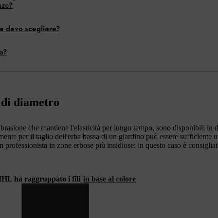
enze?
e devo scegliere?
a?
 di diametro
tiabrasione che mantiene l'elasticità per lungo tempo, sono disponibili in
nte per il taglio dell'erba bassa di un giardino può essere sufficiente un
 professionista in zone erbose più insidiose: in questo caso è consigliat
HL ha raggruppato i fili
in base al colore