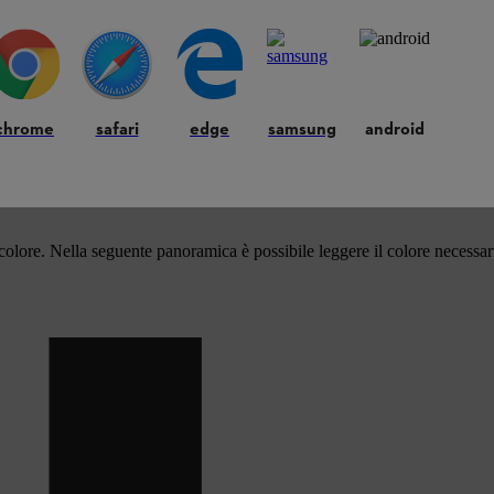
chrome
safari
edge
samsung
android
 si potrà rimettere in funzione il decespugliatore in un batter d'occhio.
rse applicazioni?
 colore. Nella seguente panoramica è possibile leggere il colore necessar