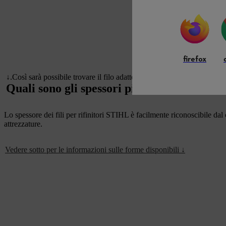
firefox
↓
.Così sarà possibile trovare il filo adatto in modo semplice e rapido e
Quali sono gli spessori più adatti alle dive
Lo spessore dei fili per rifinitori STIHL è facilmente riconoscibile dal
attrezzature.
Vedere sotto per le informazioni sulle forme disponibili ↓