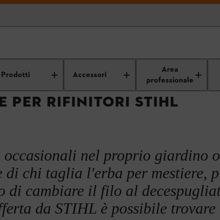
utensili di taglio e testine falcianti
Fili falcianti STIHL
Area
Prodotti
Accessori
professionale
E PER RIFINITORI STIHL
ri occasionali nel proprio giardino o
 di chi taglia l'erba per mestiere, 
 di cambiare il filo al decespuglia
fferta da STIHL è possibile trovare