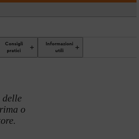
Consigli
Informazioni
pratici
utili
 delle
prima o
tore.