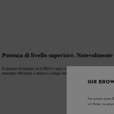
Potenza di livello superiore. Notevolmente p
Il sistema di batterie ALLPRO è stato sviluppato appositamente per sodd
massima efficienza e utilizzo a lungo termine delle batterie nel loro la
IHR BROW
Sie nutzen einen 
wir Ihnen, zu ein