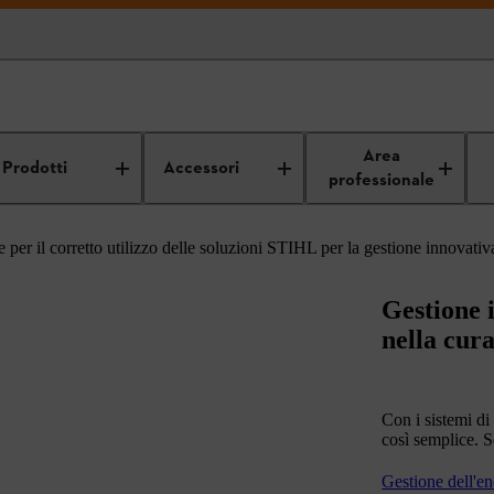
ni per professionisti
Nozioni utili dai professionisti per i professionisti
Area
Prodotti
Accessori
professionale
 per il corretto utilizzo delle soluzioni STIHL per la gestione innovativa
Gestione 
nella cur
Con i sistemi di
così semplice. S
Gestione dell'en