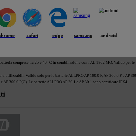
chrome
safari
edge
samsung
android
 batteria comprese tra 25 e 40 °C in combinazione con l'AL 1802 MO. Valido per l
ora utilizzabili. Valido solo per le batterie ALLPRO AP 100.0 P, AP 200.0 P e AP 30
 e AP 300.0 P(C). Le batterie ALLPRO AP 20.1 e AP 30.1 sono certificate IPX4.
ti