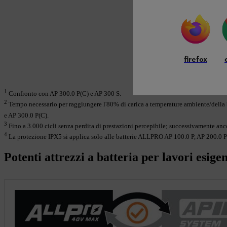
firefox
1
Confronto con AP 300.0 P(C) e AP 300 S.
2
Tempo necessario per raggiungere l'80% di carica a temperature ambiente/della
e AP 300.0 P(C).
3
Fino a 3.000 cicli senza perdita di prestazioni percepibile; successivamente anc
4
La protezione IPX5 si applica solo alle batterie ALLPRO AP 100.0 P, AP 200.0 P
Potenti attrezzi a batteria per lavori esigen