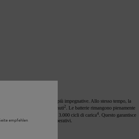
 a prestazioni eccezionali,
pacità necessaria per le attività più impegnative. Allo stesso tempo, la
2
 tempo di ricarica di soli 9 minuti
. Le batterie rimangono pienamente
4
RO hanno una durata di oltre 3.000 cicli di carica
. Questo garantisce
 Seite empfehlen
 anni, riducendo così i costi operativi.