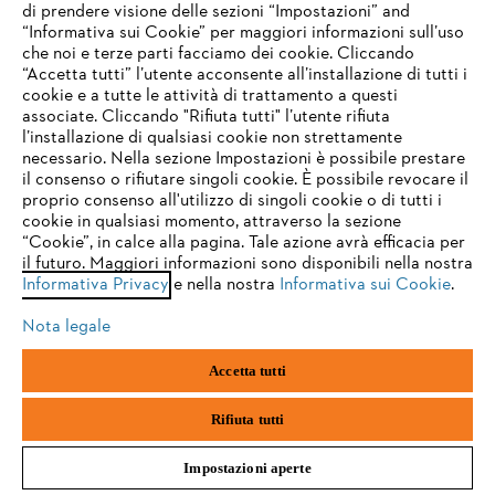
di prendere visione delle sezioni “Impostazioni” and
“Informativa sui Cookie” per maggiori informazioni sull’uso
che noi e terze parti facciamo dei cookie. Cliccando
IHR BROWSER WIRD NICHT
“Accetta tutti” l’utente acconsente all’installazione di tutti i
UNTERSTÜTZT
L’azienda
cookie e a tutte le attività di trattamento a questi
associate. Cliccando "Rifiuta tutti" l’utente rifiuta
l’installazione di qualsiasi cookie non strettamente
necessario. Nella sezione Impostazioni è possibile prestare
Sie nutzen einen Browser, den wir noch nicht unterstützen. Für
il consenso o rifiutare singoli cookie. È possibile revocare il
STIHL FAQ
eine optimale Nutzung unserer Seite empfehlen wir Ihnen, zu
proprio consenso all'utilizzo di singoli cookie o di tutti i
einem der folgenden Browser zu wechseln:
cookie in qualsiasi momento, attraverso la sezione
“Cookie”, in calce alla pagina. Tale azione avrà efficacia per
il futuro. Maggiori informazioni sono disponibili nella nostra
Service
Informativa Privacy
e nella nostra
Informativa sui Cookie
.
firefox
chrome
Nota legale
safari
edge
Accetta tutti
samsung
android
Termini e condizioni generali
Privacy policy
Rifiuta tutti
Note legali
Cookies
Informazioni legali
Impostazioni aperte