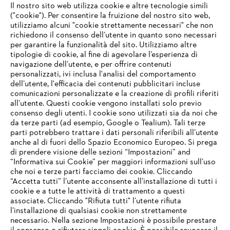
Il nostro sito web utilizza cookie e altre tecnologie simili
("cookie"). Per consentire la fruizione del nostro sito web,
utilizziamo alcuni "cookie strettamente necessari" che non
richiedono il consenso dell’utente in quanto sono necessari
per garantire la funzionalità del sito. Utilizziamo altre
tipologie di cookie, al fine di agevolare l’esperienza di
navigazione dell’utente, e per offrire contenuti
personalizzati, ivi inclusa l'analisi del comportamento
L’azienda
dell’utente, l'efficacia dei contenuti pubblicitari incluse
comunicazioni personalizzate e la creazione di profili riferiti
all’utente. Questi cookie vengono installati solo previo
consenso degli utenti. I cookie sono utilizzati sia da noi che
da terze parti (ad esempio, Google o Tealium). Tali terze
STIHL FAQ
parti potrebbero trattare i dati personali riferibili all’utente
anche al di fuori dello Spazio Economico Europeo. Si prega
di prendere visione delle sezioni “Impostazioni” and
“Informativa sui Cookie” per maggiori informazioni sull’uso
Service
che noi e terze parti facciamo dei cookie. Cliccando
IHR BROWSER WIRD NICHT
“Accetta tutti” l’utente acconsente all’installazione di tutti i
UNTERSTÜTZT
cookie e a tutte le attività di trattamento a questi
associate. Cliccando "Rifiuta tutti" l’utente rifiuta
l’installazione di qualsiasi cookie non strettamente
necessario. Nella sezione Impostazioni è possibile prestare
Sie nutzen einen Browser, den wir noch nicht unterstützen. Für
Termini e condizioni generali
Privacy policy