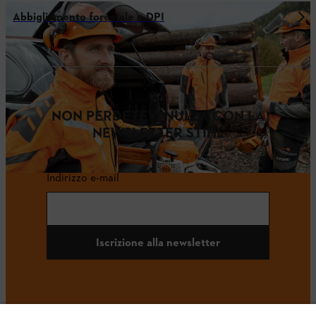
Abbigliamento forestale e DPI
NON PERDETEVI NULLA CON LA
NEWSLETTER STIHL
Indirizzo e-mail
Iscrizione alla newsletter
#STIHL