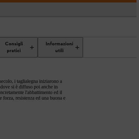
Consigli
Informazioni
pratici
utili
ecolo, i taglialegna iniziarono a
 dove si è diffuso poi anche in
oncretamente l'abbattimento ed il
he forza, resistenza ed una buona e