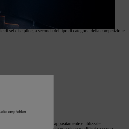
i sei discipline, a seconda del tipo di categoria della competizione.
 Seite empfehlen
e seghe e asce realizzate appositamente e utilizzate
S 661 reperibile in commercio e non viene modificata a scopo