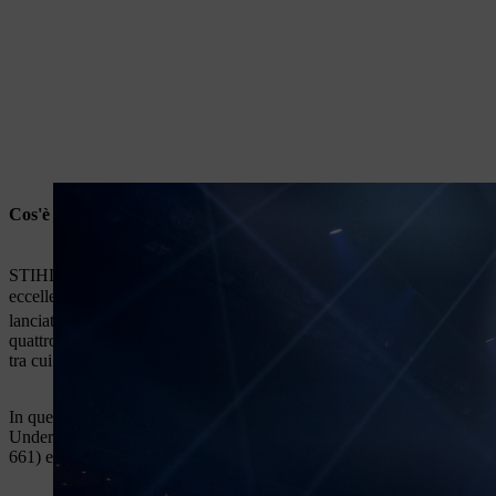
®
Cos'è STIHL TIMBERSPORTS
?
®
STIHL TIMBERSPORTS
è una serie di competizioni sportive inter
eccellenza: qui si misurano i migliori atleti e si riscontra il maggior
®
lanciato negli Stati Uniti la serie STIHL TIMBERSPORTS
insieme 
quattro continenti e vi partecipano circa 2000 atleti provenienti da oltr
tra cui Liebherr e Ford.
In queste competizioni, sia a livello nazionale che internazionale, gli a
Underhand Chop e Standing Block Chop sono le classiche discipline 
661) e nella Hot Saw (motoseghe potenziate fino a 80 CV) gli atleti uti