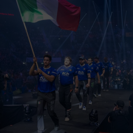
®
gli atleti e le competizioni STIHL TIMBERSPORTS
, oltra a tutti i risult
ORTS®
Eventi e appuntamenti
La crème de la crème degli atleti si misura in diverse categorie e in var
altri Paesi del mondo si svolgono competizioni a livello nazionale per s
Maggiori informazioni su eventi e appuntamenti