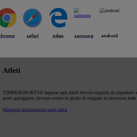
sportivo.
Maggiori informazioni sulle attrezzature sportive
chrome
safari
edge
samsung
android
Atleti
TIMBERSPORTS® impone agli atledi diversi requisiti da rispettare: es
poter gareggiare, devono essere in grado di eseguire in sicurezza tutte 
Maggiori informazioni sugli atleti