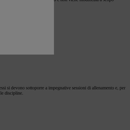
si si devono sottoporre a impegnative sessioni di allenamento e, per
le discipline.