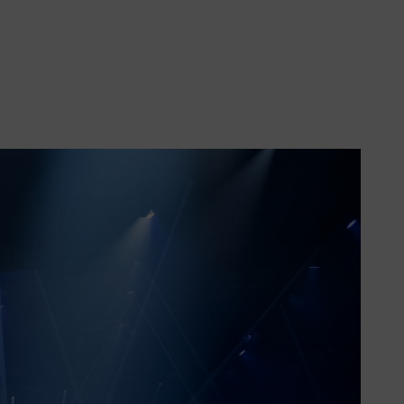
iderato lo sport dei boscaioli per
atico. Nel 1985, STIHL USA ha
 2001. Le gare si svolgono oggi in
ortato da una serie di altri partner
la sega e motosega. Springboard,
 Saw (motosega standard STIHL MS
o possibile.