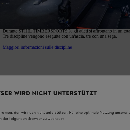
Discipline
Durante STIHL TIMBERSPORTS®, gli atleti si affrontano in un totale d
Tre discipline vengono eseguite con un'ascia, tre con una sega.
Maggiori informazioni sulle discipline
SER WIRD NICHT UNTERSTÜTZT
Attrezzature sportive
Browser, den wir noch nicht unterstützen. Für eine optimale Nutzung unserer
em der folgenden Browser zu wechseln:
Le attrezzature sportive per STIHL TIMBERSPORTS® sono generalment
esclusivamente nelle competizioni. Solo la Stock Saw è un modello M