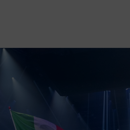
nazionali estreme incentrate sul taglio della legna. Non per niente è cons
 numero di spettatori. Inoltre, lo sport gode di un grande interesse medi
al canale sportivo ESPN. In Europa le competizioni sono approdate nel
e 20 Paesi. STIHL, in qualità di sponsor e proprietario del format, è supp
tleti si sfidano generalmente in tre discipline con ascia e altre tre con 
con ascia. Invece nella Single Buck (sega tradizionale), nella Stock
lizzano strumenti differenti per completare le discipline nel minor temp