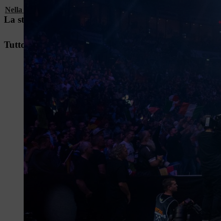
Nella nostra banca dati
sono disponibili tutte le informazioni su
La storia di STIHL Timbersports®
Tutto sullo spettacolo che offre STIHL TIMBERSP