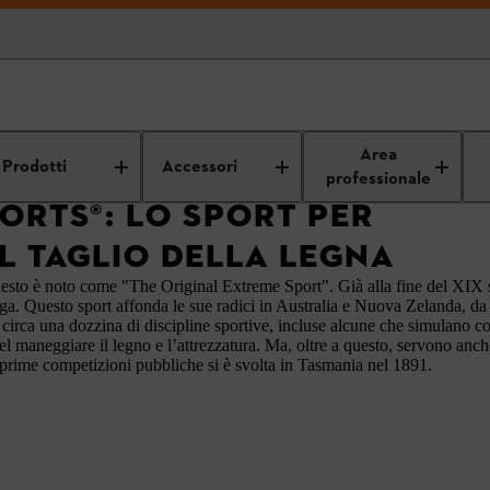
Eventi STIHL
STIHL TIMBERSPORTS®
Area
Prodotti
Accessori
professionale
ORTS®: LO SPORT PER
L TAGLIO DELLA LEGNA
questo è noto come "The Original Extreme Sport". Già alla fine del XIX s
sega. Questo sport affonda le sue radici in Australia e Nuova Zelanda, da
e circa una dozzina di discipline sportive, incluse alcune che simulano c
a nel maneggiare il legno e l’attrezzatura. Ma, oltre a questo, servono anc
prime competizioni pubbliche si è svolta in Tasmania nel 1891.