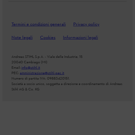
Termini e condizioni generali
Privacy policy
Note legali
Cookies
Informazioni legali
Andreas STIHL S.p.A. - Viale delle Industrie, 15
20040 Cambiago (MI)
Email:
info@stihl.it
PEC:
amministrazione@stihl-pec.it
Numero di partita IVA: 09883420151.
Società a socio unico, soggetta a direzione e coordinamento di Andreas
Stihl AG & Co. KG