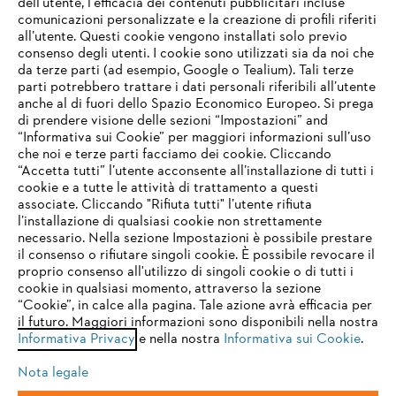
dell’utente, l'efficacia dei contenuti pubblicitari incluse
comunicazioni personalizzate e la creazione di profili riferiti
all’utente. Questi cookie vengono installati solo previo
consenso degli utenti. I cookie sono utilizzati sia da noi che
da terze parti (ad esempio, Google o Tealium). Tali terze
parti potrebbero trattare i dati personali riferibili all’utente
anche al di fuori dello Spazio Economico Europeo. Si prega
di prendere visione delle sezioni “Impostazioni” and
“Informativa sui Cookie” per maggiori informazioni sull’uso
che noi e terze parti facciamo dei cookie. Cliccando
IHR BROWSER WIRD NICHT
“Accetta tutti” l’utente acconsente all’installazione di tutti i
UNTERSTÜTZT
cookie e a tutte le attività di trattamento a questi
associate. Cliccando "Rifiuta tutti" l’utente rifiuta
l’installazione di qualsiasi cookie non strettamente
necessario. Nella sezione Impostazioni è possibile prestare
Sie nutzen einen Browser, den wir noch nicht unterstützen. Für
il consenso o rifiutare singoli cookie. È possibile revocare il
eine optimale Nutzung unserer Seite empfehlen wir Ihnen, zu
proprio consenso all'utilizzo di singoli cookie o di tutti i
einem der folgenden Browser zu wechseln:
cookie in qualsiasi momento, attraverso la sezione
“Cookie”, in calce alla pagina. Tale azione avrà efficacia per
il futuro. Maggiori informazioni sono disponibili nella nostra
Informativa Privacy
e nella nostra
Informativa sui Cookie
.
firefox
chrome
Nota legale
safari
edge