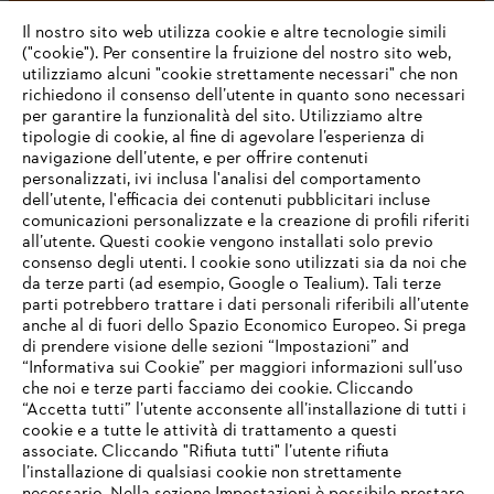
#STIHL
Il nostro sito web utilizza cookie e altre tecnologie simili
("cookie"). Per consentire la fruizione del nostro sito web,
utilizziamo alcuni "cookie strettamente necessari" che non
richiedono il consenso dell’utente in quanto sono necessari
per garantire la funzionalità del sito. Utilizziamo altre
tipologie di cookie, al fine di agevolare l’esperienza di
navigazione dell’utente, e per offrire contenuti
personalizzati, ivi inclusa l'analisi del comportamento
L’azienda
dell’utente, l'efficacia dei contenuti pubblicitari incluse
comunicazioni personalizzate e la creazione di profili riferiti
all’utente. Questi cookie vengono installati solo previo
consenso degli utenti. I cookie sono utilizzati sia da noi che
da terze parti (ad esempio, Google o Tealium). Tali terze
STIHL FAQ
parti potrebbero trattare i dati personali riferibili all’utente
anche al di fuori dello Spazio Economico Europeo. Si prega
di prendere visione delle sezioni “Impostazioni” and
“Informativa sui Cookie” per maggiori informazioni sull’uso
Service
che noi e terze parti facciamo dei cookie. Cliccando
IHR BROWSER WIRD NICHT
“Accetta tutti” l’utente acconsente all’installazione di tutti i
UNTERSTÜTZT
cookie e a tutte le attività di trattamento a questi
associate. Cliccando "Rifiuta tutti" l’utente rifiuta
l’installazione di qualsiasi cookie non strettamente
Sie nutzen einen Browser, den wir noch nicht unterstützen. Für