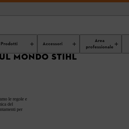
Eventi STIHL
Area
Prodotti
Accessori
professionale
SUL MONDO STIHL
mo le regole e
mica del
puntamenti per