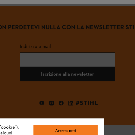
N PERDETEVI NULLA CON LA NEWSLETTER ST
Indirizzo e-mail
Iscrizione alla newsletter
#STIHL
"cookie").
Accetta tutti
 alcuni