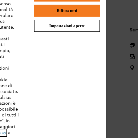
nsenso
onalità
Rifiuta tutti
evolare
uti
Impostazioni aperte
utente,
STIHL FAQ
Ser
uesti
. I
Registrazione prodotto
mpio,
ati
Domande sull’assortimento
Manuali d’uso e manutenzione
zioni
okie.
one di
associate.
alsiasi
azioni è
possibile
di tutti i
licy
Note legali
Cookies
Informazioni legali
”, in
Maggiori
acy
e