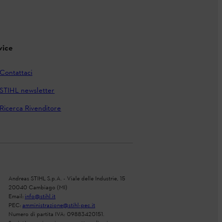
vice
Contattaci
STIHL newsletter
Ricerca Rivenditore
Andreas STIHL S.p.A. - Viale delle Industrie, 15
20040 Cambiago (MI)
Email:
info@stihl.it
PEC:
amministrazione@stihl-pec.it
Numero di partita IVA: 09883420151.