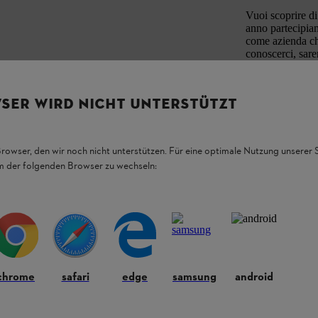
Vuoi scoprire d
anno partecipiamo
come azienda che 
conoscerci, sarem
I prossimi appun
SER WIRD NICHT UNTERSTÜTZT
Browser, den wir noch nicht unterstützen. Für eine optimale Nutzung unserer
em der folgenden Browser zu wechseln:
chrome
safari
edge
samsung
android