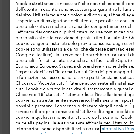
"cookie strettamente necessari" che non richiedono il co
dell’utente in quanto sono necessari per garantire la funzi
del sito. Utilizziamo altre tipologie di cookie, al fine di ag
l’esperienza di navigazione dell’utente, e per offrire conten
personalizzati, ivi inclusa l'analisi del comportamento dell’
L’azienda
l'efficacia dei contenuti pubblicitari incluse comunicazioni
personalizzate e la creazione di profili riferiti all’utente. Q
cookie vengono installati solo previo consenso degli utenti
Chi siamo
cookie sono utilizzati sia da noi che da terze parti (ad ese
Google o Tealium). Tali terze parti potrebbero trattare i d
Scarica il catalogo
personali riferibili all’utente anche al di fuori dello Spazio
STIHL Integrity Line
Economico Europeo. Si prega di prendere visione delle se
“Impostazioni” and “Informativa sui Cookie” per maggiori
informazioni sull’uso che noi e terze parti facciamo dei co
Cliccando “Accetta tutti” l’utente acconsente all’installazi
tutti i cookie e a tutte le attività di trattamento a questi 
Cliccando "Rifiuta tutti" l’utente rifiuta l’installazione di qu
cookie non strettamente necessario. Nella sezione Impost
possibile prestare il consenso o rifiutare singoli cookie. È 
revocare il proprio consenso all'utilizzo di singoli cookie o 
Termini e condizioni generali
Privacy po
cookie in qualsiasi momento, attraverso la sezione “Cookie
calce alla pagina. Tale azione avrà efficacia per il futuro. 
informazioni sono disponibili nella nostra
Informativa Priv