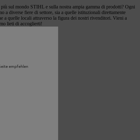
i più sul mondo STIHL e sulla nostra ampia gamma di prodotti? Ogni
 a diverse fiere di settore, sia a quelle istituzionali direttamente
a quelle locali attraverso la figura dei nostri rivenditori. Vieni a
o lieti di accoglierti!
tamenti fieristici
 Seite empfehlen