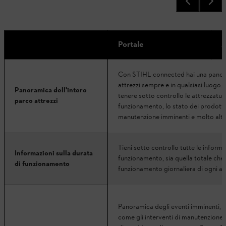
Portale
Con STIHL connected hai una panora
attrezzi sempre e in qualsiasi luogo
Panoramica dell'intero
tenere sotto controllo le attrezzature
parco attrezzi
funzionamento, lo stato dei prodotti, 
manutenzione imminenti e molto altr
Tieni sotto controllo tutte le informaz
Informazioni sulla durata
funzionamento, sia quella totale che 
di funzionamento
funzionamento giornaliera di ogni at
Panoramica degli eventi imminenti, i
come gli interventi di manutenzione, i