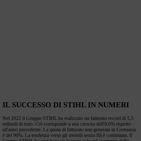
IL SUCCESSO DI STIHL IN NUMERI
Nel 2022 il Gruppo STIHL ha realizzato un fatturato record di 5,5
miliardi di euro. Ciò corrisponde a una crescita dell'8,6% rispetto
all'anno precedente. La quota di fatturato non generata in Germania
è del 90%. La tendenza verso gli utensili senza fili è continuata. Il
Gruppo STIHL ha registrato un leggero calo nel segmento della