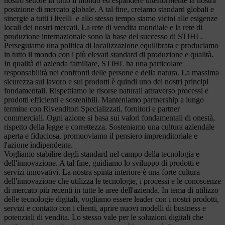
nostro settore in tutto il mondo ed espandere ulteriormente la nostra
posizione di mercato globale. A tal fine, creiamo standard globali e
sinergie a tutti i livelli e allo stesso tempo siamo vicini alle esigenze
locali dei nostri mercati. La rete di vendita mondiale e la rete di
produzione internazionale sono la base del successo di STIHL.
Perseguiamo una politica di localizzazione equilibrata e produciamo
in tutto il mondo con i più elevati standard di produzione e qualità.
In qualità di azienda familiare, STIHL ha una particolare
responsabilità nei confronti delle persone e della natura. La massima
sicurezza sul lavoro e sui prodotti è quindi uno dei nostri principi
fondamentali. Rispettiamo le risorse naturali attraverso processi e
prodotti efficienti e sostenibili. Manteniamo partnership a lungo
termine con Rivenditori Specializzati, fornitori e partner
commerciali. Ogni azione si basa sui valori fondamentali di onestà,
rispetto della legge e correttezza. Sosteniamo una cultura aziendale
aperta e fiduciosa, promuoviamo il pensiero imprenditoriale e
l'azione indipendente.
Vogliamo stabilire degli standard nel campo della tecnologia e
dell'innovazione. A tal fine, guidiamo lo sviluppo di prodotti e
servizi innovativi. La nostra spinta interiore è una forte cultura
dell'innovazione che utilizza le tecnologie, i processi e le conoscenze
di mercato più recenti in tutte le aree dell'azienda. In tema di utilizzo
delle tecnologie digitali, vogliamo essere leader con i nostri prodotti,
servizi e contatto con i clienti, aprire nuovi modelli di business e
potenziali di vendita. Lo stesso vale per le soluzioni digitali che