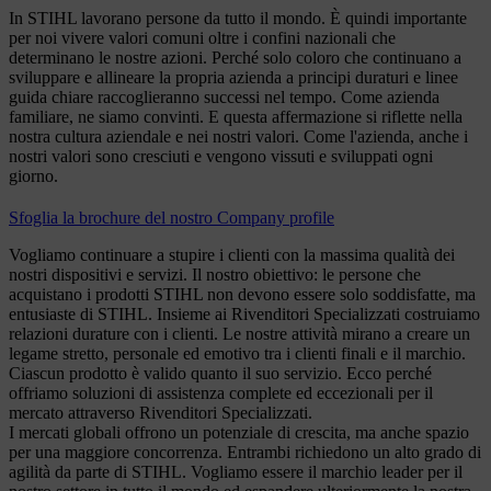
In STIHL lavorano persone da tutto il mondo. È quindi importante
per noi vivere valori comuni oltre i confini nazionali che
determinano le nostre azioni. Perché solo coloro che continuano a
sviluppare e allineare la propria azienda a principi duraturi e linee
guida chiare raccoglieranno successi nel tempo. Come azienda
familiare, ne siamo convinti. E questa affermazione si riflette nella
nostra cultura aziendale e nei nostri valori. Come l'azienda, anche i
nostri valori sono cresciuti e vengono vissuti e sviluppati ogni
giorno.
Sfoglia la brochure del nostro Company profile
Vogliamo continuare a stupire i clienti con la massima qualità dei
nostri dispositivi e servizi. Il nostro obiettivo: le persone che
acquistano i prodotti STIHL non devono essere solo soddisfatte, ma
entusiaste di STIHL. Insieme ai Rivenditori Specializzati costruiamo
relazioni durature con i clienti. Le nostre attività mirano a creare un
legame stretto, personale ed emotivo tra i clienti finali e il marchio.
Ciascun prodotto è valido quanto il suo servizio. Ecco perché
offriamo soluzioni di assistenza complete ed eccezionali per il
mercato attraverso Rivenditori Specializzati.
I mercati globali offrono un potenziale di crescita, ma anche spazio
per una maggiore concorrenza. Entrambi richiedono un alto grado di
agilità da parte di STIHL. Vogliamo essere il marchio leader per il