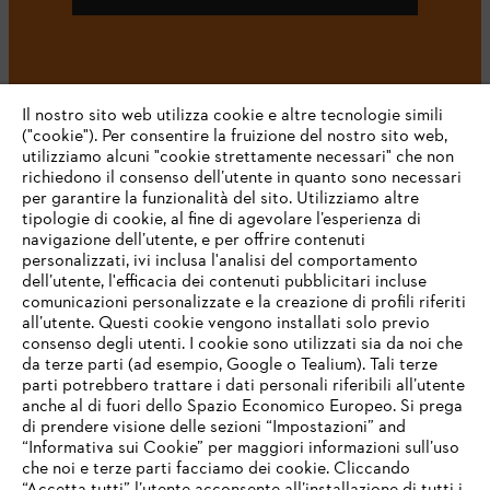
#STIHL
Il nostro sito web utilizza cookie e altre tecnologie simili
("cookie"). Per consentire la fruizione del nostro sito web,
utilizziamo alcuni "cookie strettamente necessari" che non
richiedono il consenso dell’utente in quanto sono necessari
per garantire la funzionalità del sito. Utilizziamo altre
tipologie di cookie, al fine di agevolare l’esperienza di
navigazione dell’utente, e per offrire contenuti
personalizzati, ivi inclusa l'analisi del comportamento
L’azienda
dell’utente, l'efficacia dei contenuti pubblicitari incluse
comunicazioni personalizzate e la creazione di profili riferiti
all’utente. Questi cookie vengono installati solo previo
consenso degli utenti. I cookie sono utilizzati sia da noi che
da terze parti (ad esempio, Google o Tealium). Tali terze
STIHL FAQ
parti potrebbero trattare i dati personali riferibili all’utente
anche al di fuori dello Spazio Economico Europeo. Si prega
di prendere visione delle sezioni “Impostazioni” and
“Informativa sui Cookie” per maggiori informazioni sull’uso
Service
che noi e terze parti facciamo dei cookie. Cliccando
IHR BROWSER WIRD NICHT