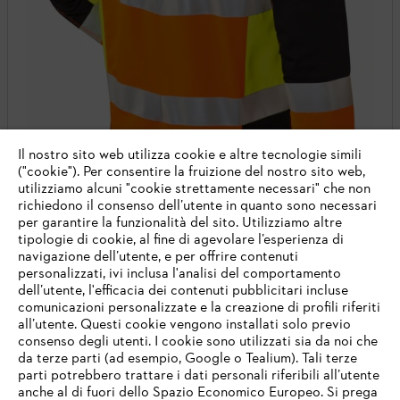
Il nostro sito web utilizza cookie e altre tecnologie simili
("cookie"). Per consentire la fruizione del nostro sito web,
utilizziamo alcuni "cookie strettamente necessari" che non
richiedono il consenso dell’utente in quanto sono necessari
per garantire la funzionalità del sito. Utilizziamo altre
tipologie di cookie, al fine di agevolare l’esperienza di
navigazione dell’utente, e per offrire contenuti
personalizzati, ivi inclusa l'analisi del comportamento
dell’utente, l'efficacia dei contenuti pubblicitari incluse
Giacca segnaletica antitaglio PROTECT MS
comunicazioni personalizzate e la creazione di profili riferiti
all’utente. Questi cookie vengono installati solo previo
Giacche
consenso degli utenti. I cookie sono utilizzati sia da noi che
da terze parti (ad esempio, Google o Tealium). Tali terze
Classe di protezione da taglio 1 (EN 381) / Classe di protezione 2
(EN ISO 20471)
parti potrebbero trattare i dati personali riferibili all’utente
anche al di fuori dello Spazio Economico Europeo. Si prega