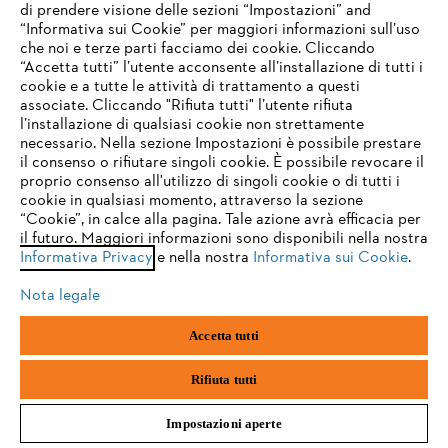
342,50 €
*
di prendere visione delle sezioni “Impostazioni” and
“Informativa sui Cookie” per maggiori informazioni sull’uso
Confronta
che noi e terze parti facciamo dei cookie. Cliccando
IHR BROWSER WIRD NICHT
“Accetta tutti” l’utente acconsente all’installazione di tutti i
UNTERSTÜTZT
cookie e a tutte le attività di trattamento a questi
associate. Cliccando "Rifiuta tutti" l’utente rifiuta
l’installazione di qualsiasi cookie non strettamente
necessario. Nella sezione Impostazioni è possibile prestare
Sie nutzen einen Browser, den wir noch nicht unterstützen. Für
il consenso o rifiutare singoli cookie. È possibile revocare il
eine optimale Nutzung unserer Seite empfehlen wir Ihnen, zu
proprio consenso all'utilizzo di singoli cookie o di tutti i
einem der folgenden Browser zu wechseln:
cookie in qualsiasi momento, attraverso la sezione
“Cookie”, in calce alla pagina. Tale azione avrà efficacia per
il futuro. Maggiori informazioni sono disponibili nella nostra
Informativa Privacy
e nella nostra
Informativa sui Cookie
.
firefox
chrome
Nota legale
safari
edge
Accetta tutti
samsung
android
Rifiuta tutti
Impostazioni aperte