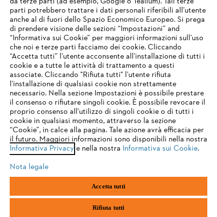
da terze parti (ad esempio, Google o Tealium). Tali terze
STIHL FAQ
parti potrebbero trattare i dati personali riferibili all’utente
anche al di fuori dello Spazio Economico Europeo. Si prega
di prendere visione delle sezioni “Impostazioni” and
“Informativa sui Cookie” per maggiori informazioni sull’uso
Service
che noi e terze parti facciamo dei cookie. Cliccando
IHR BROWSER WIRD NICHT
“Accetta tutti” l’utente acconsente all’installazione di tutti i
UNTERSTÜTZT
cookie e a tutte le attività di trattamento a questi
associate. Cliccando "Rifiuta tutti" l’utente rifiuta
l’installazione di qualsiasi cookie non strettamente
necessario. Nella sezione Impostazioni è possibile prestare
Sie nutzen einen Browser, den wir noch nicht unterstützen. Für
Termini e condizioni generali
Privacy policy
il consenso o rifiutare singoli cookie. È possibile revocare il
eine optimale Nutzung unserer Seite empfehlen wir Ihnen, zu
proprio consenso all'utilizzo di singoli cookie o di tutti i
einem der folgenden Browser zu wechseln:
cookie in qualsiasi momento, attraverso la sezione
Note legali
Cookies
Informazioni legali
“Cookie”, in calce alla pagina. Tale azione avrà efficacia per
il futuro. Maggiori informazioni sono disponibili nella nostra
Informativa Privacy
e nella nostra
Informativa sui Cookie
.
firefox
chrome
Andreas STIHL S.p.A. - Viale delle Industrie, 15
20040 Cambiago (MI)
Nota legale
Email:
info@stihl.it
safari
edge
PEC:
amministrazione@stihl-pec.it
Accetta tutti
Numero di partita IVA: 09883420151.
Società a socio unico, soggetta a direzione e coordinamento di Andreas
samsung
android
Stihl AG & Co. KG
Rifiuta tutti