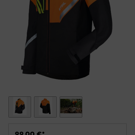
99,00 €
*