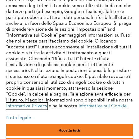
all’utente. Questi cookie vengono installati solo previo
consenso degli utenti. I cookie sono utilizzati sia da noi che
da terze parti (ad esempio, Google o Tealium). Tali terze
STIHL FAQ
parti potrebbero trattare i dati personali riferibili all’utente
anche al di fuori dello Spazio Economico Europeo. Si prega
di prendere visione delle sezioni “Impostazioni” and
“Informativa sui Cookie” per maggiori informazioni sull’uso
Service
che noi e terze parti facciamo dei cookie. Cliccando
IHR BROWSER WIRD NICHT
“Accetta tutti” l’utente acconsente all’installazione di tutti i
UNTERSTÜTZT
cookie e a tutte le attività di trattamento a questi
associate. Cliccando "Rifiuta tutti" l’utente rifiuta
l’installazione di qualsiasi cookie non strettamente
necessario. Nella sezione Impostazioni è possibile prestare
Sie nutzen einen Browser, den wir noch nicht unterstützen. Für
Termini e condizioni generali
Privacy policy
il consenso o rifiutare singoli cookie. È possibile revocare il
eine optimale Nutzung unserer Seite empfehlen wir Ihnen, zu
proprio consenso all'utilizzo di singoli cookie o di tutti i
einem der folgenden Browser zu wechseln:
cookie in qualsiasi momento, attraverso la sezione
Note legali
Cookies
Informazioni legali
“Cookie”, in calce alla pagina. Tale azione avrà efficacia per
il futuro. Maggiori informazioni sono disponibili nella nostra
Informativa Privacy
e nella nostra
Informativa sui Cookie
.
firefox
chrome
Andreas STIHL S.p.A. - Viale delle Industrie, 15
20040 Cambiago (MI)
Nota legale
Email:
info@stihl.it
safari
edge
PEC:
amministrazione@stihl-pec.it
Accetta tutti
Numero di partita IVA: 09883420151.
Società a socio unico, soggetta a direzione e coordinamento di Andreas