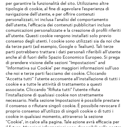
per garantire la funzionalità del sito. Utilizziamo altre
tipologie di cookie, al fine di agevolare l’esperienza di
navigazione dell’utente, e per offrire contenuti
personalizzati, ivi inclusa l'analisi del comportamento
L’azienda
dell’utente, l'efficacia dei contenuti pubblicitari incluse
comunicazioni personalizzate e la creazione di profili riferiti
all’utente. Questi cookie vengono installati solo previo
consenso degli utenti. I cookie sono utilizzati sia da noi che
da terze parti (ad esempio, Google o Tealium). Tali terze
STIHL FAQ
parti potrebbero trattare i dati personali riferibili all’utente
anche al di fuori dello Spazio Economico Europeo. Si prega
di prendere visione delle sezioni “Impostazioni” and
“Informativa sui Cookie” per maggiori informazioni sull’uso
Service
che noi e terze parti facciamo dei cookie. Cliccando
IHR BROWSER WIRD NICHT
“Accetta tutti” l’utente acconsente all’installazione di tutti i
UNTERSTÜTZT
cookie e a tutte le attività di trattamento a questi
associate. Cliccando "Rifiuta tutti" l’utente rifiuta
l’installazione di qualsiasi cookie non strettamente
necessario. Nella sezione Impostazioni è possibile prestare
Sie nutzen einen Browser, den wir noch nicht unterstützen. Für
Termini e condizioni generali
Privacy policy
il consenso o rifiutare singoli cookie. È possibile revocare il
eine optimale Nutzung unserer Seite empfehlen wir Ihnen, zu
proprio consenso all'utilizzo di singoli cookie o di tutti i
einem der folgenden Browser zu wechseln:
cookie in qualsiasi momento, attraverso la sezione
Note legali
Cookies
Informazioni legali
“Cookie”, in calce alla pagina. Tale azione avrà efficacia per