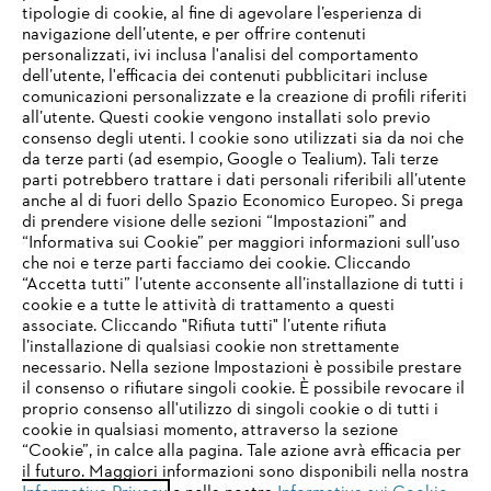
tipologie di cookie, al fine di agevolare l’esperienza di
navigazione dell’utente, e per offrire contenuti
personalizzati, ivi inclusa l'analisi del comportamento
L’azienda
dell’utente, l'efficacia dei contenuti pubblicitari incluse
comunicazioni personalizzate e la creazione di profili riferiti
all’utente. Questi cookie vengono installati solo previo
consenso degli utenti. I cookie sono utilizzati sia da noi che
da terze parti (ad esempio, Google o Tealium). Tali terze
STIHL FAQ
parti potrebbero trattare i dati personali riferibili all’utente
anche al di fuori dello Spazio Economico Europeo. Si prega
di prendere visione delle sezioni “Impostazioni” and
“Informativa sui Cookie” per maggiori informazioni sull’uso
Service
che noi e terze parti facciamo dei cookie. Cliccando
IHR BROWSER WIRD NICHT
“Accetta tutti” l’utente acconsente all’installazione di tutti i
UNTERSTÜTZT
cookie e a tutte le attività di trattamento a questi
associate. Cliccando "Rifiuta tutti" l’utente rifiuta
l’installazione di qualsiasi cookie non strettamente
necessario. Nella sezione Impostazioni è possibile prestare
Sie nutzen einen Browser, den wir noch nicht unterstützen. Für
Termini e condizioni generali
Privacy policy
il consenso o rifiutare singoli cookie. È possibile revocare il
eine optimale Nutzung unserer Seite empfehlen wir Ihnen, zu
proprio consenso all'utilizzo di singoli cookie o di tutti i
einem der folgenden Browser zu wechseln:
cookie in qualsiasi momento, attraverso la sezione
Note legali
Cookies
Informazioni legali
“Cookie”, in calce alla pagina. Tale azione avrà efficacia per
il futuro. Maggiori informazioni sono disponibili nella nostra