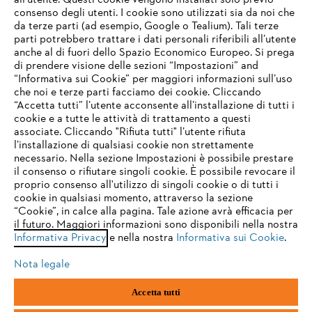
all’utente. Questi cookie vengono installati solo previo
consenso degli utenti. I cookie sono utilizzati sia da noi che
da terze parti (ad esempio, Google o Tealium). Tali terze
STIHL FAQ
parti potrebbero trattare i dati personali riferibili all’utente
anche al di fuori dello Spazio Economico Europeo. Si prega
di prendere visione delle sezioni “Impostazioni” and
“Informativa sui Cookie” per maggiori informazioni sull’uso
Service
che noi e terze parti facciamo dei cookie. Cliccando
IHR BROWSER WIRD NICHT
“Accetta tutti” l’utente acconsente all’installazione di tutti i
UNTERSTÜTZT
cookie e a tutte le attività di trattamento a questi
associate. Cliccando "Rifiuta tutti" l’utente rifiuta
l’installazione di qualsiasi cookie non strettamente
necessario. Nella sezione Impostazioni è possibile prestare
Sie nutzen einen Browser, den wir noch nicht unterstützen. Für
Termini e condizioni generali
Privacy policy
il consenso o rifiutare singoli cookie. È possibile revocare il
eine optimale Nutzung unserer Seite empfehlen wir Ihnen, zu
proprio consenso all'utilizzo di singoli cookie o di tutti i
einem der folgenden Browser zu wechseln:
cookie in qualsiasi momento, attraverso la sezione
Note legali
Cookies
Informazioni legali
“Cookie”, in calce alla pagina. Tale azione avrà efficacia per
il futuro. Maggiori informazioni sono disponibili nella nostra
Informativa Privacy
e nella nostra
Informativa sui Cookie
.
firefox
chrome
Andreas STIHL S.p.A. - Viale delle Industrie, 15
20040 Cambiago (MI)
Nota legale
Email:
info@stihl.it
safari
edge
PEC:
amministrazione@stihl-pec.it
Accetta tutti
Numero di partita IVA: 09883420151.
Società a socio unico, soggetta a direzione e coordinamento di Andreas