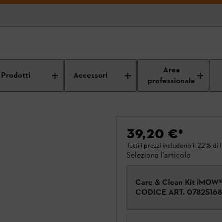
Area
Prodotti
Accessori
professionale
s
39,20 €
*
Tutti i prezzi includono il 22% di 
Seleziona l'articolo
Care & Clean Kit iMOW
CODICE ART.
0782516