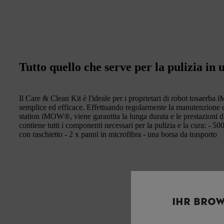
Tutto quello che serve per la pulizia in 
Il Care & Clean Kit è l'ideale per i proprietari di robot tosaer
semplice ed efficace. Effettuando regolarmente la manutenzione d
station iMOW®, viene garantita la lunga durata e le prestazioni d
contiene tutti i componenti necessari per la pulizia e la cura: - 
con raschietto - 2 x panni in microfibra - una borsa da trasporto
IHR BROW