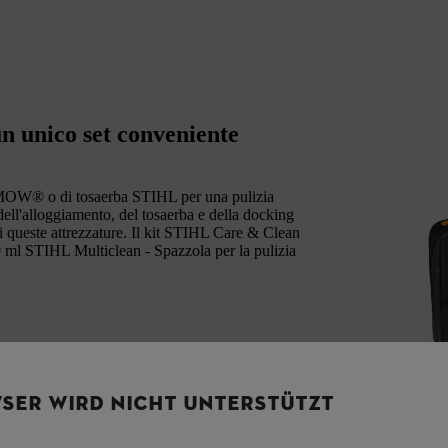
un unico set conveniente
ba iMOW® o di tosaerba STIHL per una pulizia
ell'alloggiamento, del tosaerba e della docking
i queste attrezzature. Il kit STIHL Care & Clean
500 ml STIHL Multiclean - Spazzola per la pulizia
SER WIRD NICHT UNTERSTÜTZT