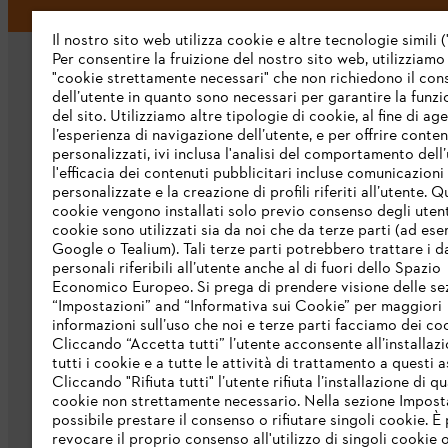
Il nostro sito web utilizza cookie e altre tecnologie simili (
Per consentire la fruizione del nostro sito web, utilizziamo
"cookie strettamente necessari" che non richiedono il co
dell’utente in quanto sono necessari per garantire la funzi
del sito. Utilizziamo altre tipologie di cookie, al fine di ag
l’esperienza di navigazione dell’utente, e per offrire conten
personalizzati, ivi inclusa l'analisi del comportamento dell’
L’azienda
l'efficacia dei contenuti pubblicitari incluse comunicazioni
personalizzate e la creazione di profili riferiti all’utente. Q
cookie vengono installati solo previo consenso degli utenti
Chi siamo
cookie sono utilizzati sia da noi che da terze parti (ad ese
Scarica il catalogo
Google o Tealium). Tali terze parti potrebbero trattare i d
personali riferibili all’utente anche al di fuori dello Spazio
STIHL Integrity Line
Economico Europeo. Si prega di prendere visione delle se
“Impostazioni” and “Informativa sui Cookie” per maggiori
informazioni sull’uso che noi e terze parti facciamo dei co
Cliccando “Accetta tutti” l’utente acconsente all’installazi
tutti i cookie e a tutte le attività di trattamento a questi 
Cliccando "Rifiuta tutti" l’utente rifiuta l’installazione di qu
cookie non strettamente necessario. Nella sezione Impost
possibile prestare il consenso o rifiutare singoli cookie. È 
revocare il proprio consenso all'utilizzo di singoli cookie o 
Termini e condizioni generali
Privacy po