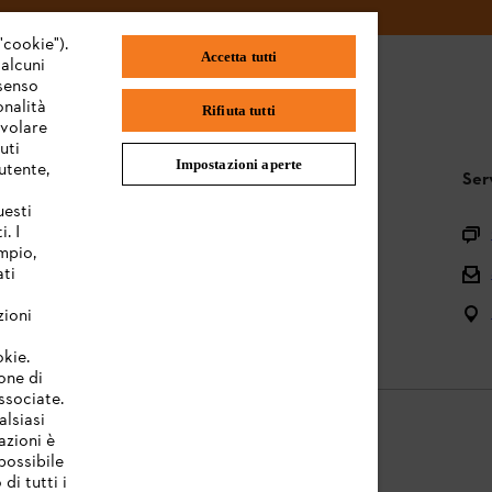
"cookie").
Accetta tutti
 alcuni
nsenso
onalità
Rifiuta tutti
evolare
uti
Impostazioni aperte
utente,
STIHL FAQ
Ser
uesti
. I
Registrazione prodotto
mpio,
Domande sull’assortimento
ati
Manuali d’uso e manutenzione
zioni
okie.
one di
associate.
alsiasi
azioni è
possibile
di tutti i
licy
Note legali
Cookies
Informazioni legali