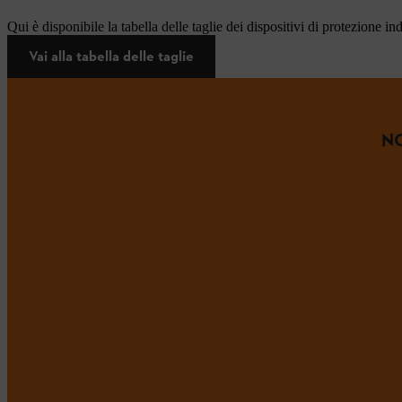
Qui è disponibile la tabella delle taglie dei dispositivi di protezione in
Vai alla tabella delle taglie
NO