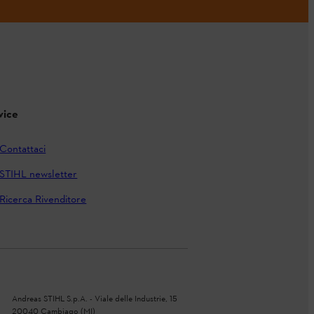
vice
Contattaci
STIHL newsletter
Ricerca Rivenditore
Andreas STIHL S.p.A. - Viale delle Industrie, 15
20040 Cambiago (MI)