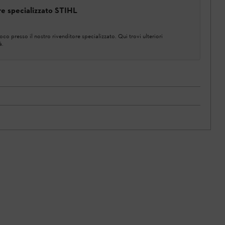
ore specializzato STIHL
co presso il nostro rivenditore specializzato. Qui trovi ulteriori
à.