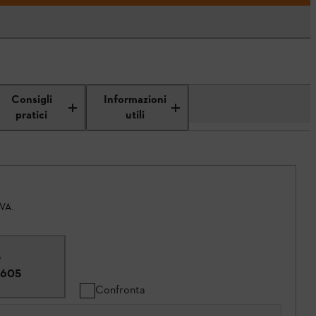
Consigli
Informazioni
pratici
utili
IVA.
®
8605
Confronta