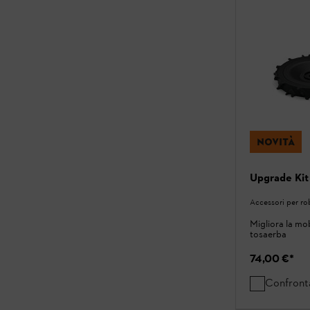
NOVITÀ
Upgrade Ki
Accessori per r
Migliora la mob
tosaerba
74,00 €
*
Confront