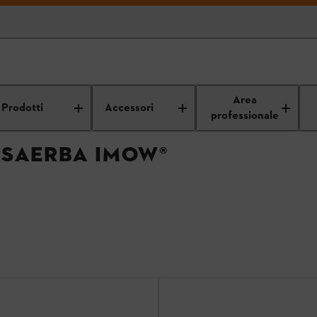
Accessori per robot tosaerba iMow®
Area
Prodotti
Accessori
professionale
OSAERBA IMOW®