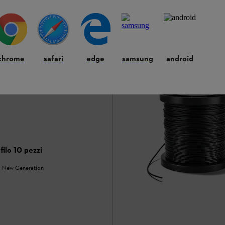
chrome
safari
edge
samsung
android
ilo 10 pezzi
 New Generation