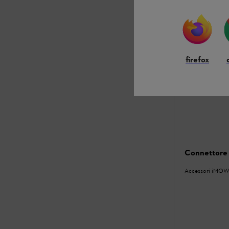
firefox
Connettore f
Accessori iMOW