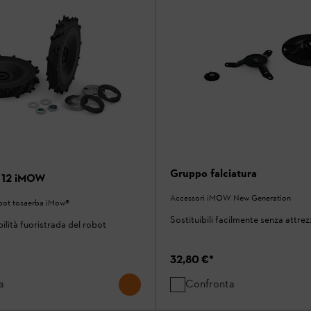
Gruppo falciatura
t 12 iMOW
Accessori iMOW New Generation
obot tosaerba iMow®
Sostituibili facilmente senza attrez
ilità fuoristrada del robot
32,80 €
*
a
Confronta