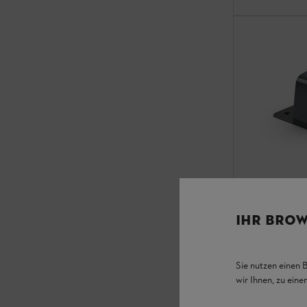
Dockingsta
IHR BROW
Accessori iMOW
Sie nutzen einen 
554,00 €
*
wir Ihnen, zu ein
Confront