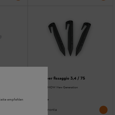
Chiodi per fissaggio 3,4 / 75
Accessori iMOW New Generation
 Seite empfehlen
19,00 €
*
Confronta