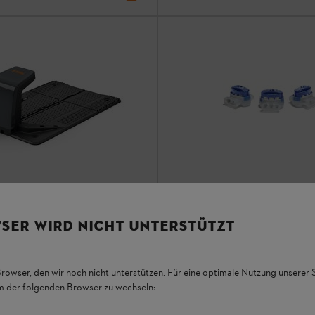
tion iMOW EVO
Connettore filo 50 pezzi
SER WIRD NICHT UNTERSTÜTZT
 New Generation
Accessori iMOW New Generation
Browser, den wir noch nicht unterstützen. Für eine optimale Nutzung unserer
78,00 €
*
em der folgenden Browser zu wechseln:
a
Confronta