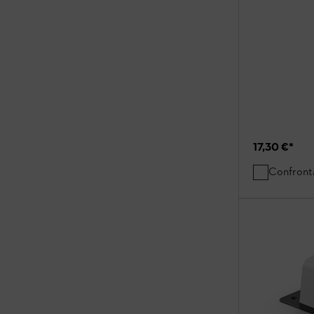
17,30 €
*
Confront