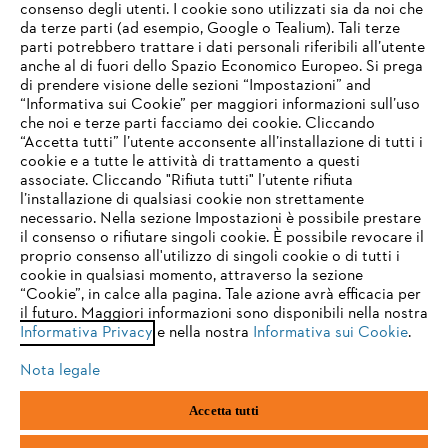
consenso degli utenti. I cookie sono utilizzati sia da noi che
da terze parti (ad esempio, Google o Tealium). Tali terze
STIHL FAQ
parti potrebbero trattare i dati personali riferibili all’utente
anche al di fuori dello Spazio Economico Europeo. Si prega
di prendere visione delle sezioni “Impostazioni” and
“Informativa sui Cookie” per maggiori informazioni sull’uso
Service
che noi e terze parti facciamo dei cookie. Cliccando
IHR BROWSER WIRD NICHT
“Accetta tutti” l’utente acconsente all’installazione di tutti i
UNTERSTÜTZT
cookie e a tutte le attività di trattamento a questi
associate. Cliccando "Rifiuta tutti" l’utente rifiuta
l’installazione di qualsiasi cookie non strettamente
necessario. Nella sezione Impostazioni è possibile prestare
Sie nutzen einen Browser, den wir noch nicht unterstützen. Für
Termini e condizioni generali
Privacy policy
il consenso o rifiutare singoli cookie. È possibile revocare il
eine optimale Nutzung unserer Seite empfehlen wir Ihnen, zu
proprio consenso all'utilizzo di singoli cookie o di tutti i
einem der folgenden Browser zu wechseln:
cookie in qualsiasi momento, attraverso la sezione
Note legali
Cookies
Informazioni legali
“Cookie”, in calce alla pagina. Tale azione avrà efficacia per
il futuro. Maggiori informazioni sono disponibili nella nostra
Informativa Privacy
e nella nostra
Informativa sui Cookie
.
firefox
chrome
Andreas STIHL S.p.A. - Viale delle Industrie, 15
20040 Cambiago (MI)
Nota legale
Email:
info@stihl.it
safari
edge
PEC:
amministrazione@stihl-pec.it
Accetta tutti
Numero di partita IVA: 09883420151.
Società a socio unico, soggetta a direzione e coordinamento di Andreas
samsung
android