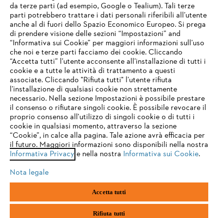
da terze parti (ad esempio, Google o Tealium). Tali terze
STIHL FAQ
parti potrebbero trattare i dati personali riferibili all’utente
anche al di fuori dello Spazio Economico Europeo. Si prega
di prendere visione delle sezioni “Impostazioni” and
“Informativa sui Cookie” per maggiori informazioni sull’uso
Service
che noi e terze parti facciamo dei cookie. Cliccando
IHR BROWSER WIRD NICHT
“Accetta tutti” l’utente acconsente all’installazione di tutti i
UNTERSTÜTZT
cookie e a tutte le attività di trattamento a questi
associate. Cliccando "Rifiuta tutti" l’utente rifiuta
l’installazione di qualsiasi cookie non strettamente
necessario. Nella sezione Impostazioni è possibile prestare
Sie nutzen einen Browser, den wir noch nicht unterstützen. Für
Termini e condizioni generali
Privacy policy
il consenso o rifiutare singoli cookie. È possibile revocare il
eine optimale Nutzung unserer Seite empfehlen wir Ihnen, zu
proprio consenso all'utilizzo di singoli cookie o di tutti i
einem der folgenden Browser zu wechseln:
cookie in qualsiasi momento, attraverso la sezione
Note legali
Cookies
Informazioni legali
“Cookie”, in calce alla pagina. Tale azione avrà efficacia per
il futuro. Maggiori informazioni sono disponibili nella nostra
Informativa Privacy
e nella nostra
Informativa sui Cookie
.
firefox
chrome
Andreas STIHL S.p.A. - Viale delle Industrie, 15
20040 Cambiago (MI)
Nota legale
Email:
info@stihl.it
safari
edge
PEC:
amministrazione@stihl-pec.it
Accetta tutti
Numero di partita IVA: 09883420151.
Società a socio unico, soggetta a direzione e coordinamento di Andreas
samsung
android
Stihl AG & Co. KG
Rifiuta tutti