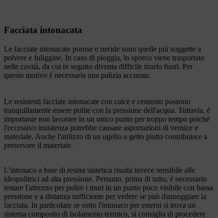
Facciata intonacata
Le facciate intonacate porose e ruvide sono quelle più soggette a
polvere e fuliggine. In caso di pioggia, lo sporco viene trasportato
nelle cavità, da cui in seguito diventa difficile tirarlo fuori. Per
questo motivo è necessaria una pulizia accurata.
Le resistenti facciate intonacate con calce e cemento possono
tranquillamente essere pulite con la pressione dell'acqua. Tuttavia, è
importante non lavorare in un unico punto per troppo tempo poichè
l'eccessivo insistenza potrebbe causare asportazioni di vernice e
materiale. Anche l'utilizzo di un ugello a getto piatto contribuisce a
preservare il materiale.
L'intonaco a base di resina sintetica risulta invece sensibile alle
idropulitrici ad alta pressione. Pertanto, prima di tutto, è necessario
testare l'attrezzo per pulire i muri in un punto poco visibile con bassa
pressione e a distanza sufficiente per vedere se può danneggiare la
facciata. In particolare se sotto l'intonaco per esterni si trova un
sistema composito di isolamento termico, si consiglia di procedere