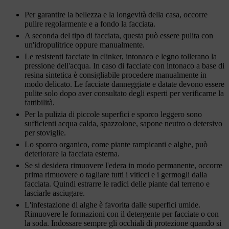
Per garantire la bellezza e la longevità della casa, occorre
pulire regolarmente e a fondo la facciata.
A seconda del tipo di facciata, questa può essere pulita con
un'idropulitrice
oppure manualmente.
Le resistenti facciate in clinker, intonaco e legno tollerano la
pressione dell'acqua. In caso di facciate con intonaco a base di
resina sintetica è consigliabile procedere manualmente in
modo delicato. Le facciate danneggiate e datate devono essere
pulite solo dopo aver consultato degli esperti per verificarne la
fattibilità.
Per la pulizia di piccole superfici e sporco leggero sono
sufficienti acqua calda, spazzolone, sapone neutro o detersivo
per stoviglie.
Lo sporco organico, come piante rampicanti e alghe, può
deteriorare la facciata esterna.
Se si desidera rimuovere l'edera in modo permanente, occorre
prima rimuovere o tagliare tutti i viticci e i germogli dalla
facciata. Quindi estrarre le radici delle piante dal terreno e
lasciarle asciugare.
L'infestazione di alghe è favorita dalle superfici umide.
Rimuovere le formazioni con il detergente per facciate o con
la soda. Indossare sempre gli occhiali di protezione quando si