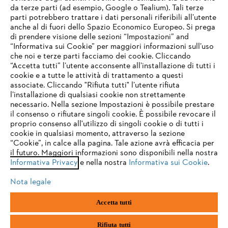
da terze parti (ad esempio, Google o Tealium). Tali terze
STIHL FAQ
parti potrebbero trattare i dati personali riferibili all’utente
anche al di fuori dello Spazio Economico Europeo. Si prega
di prendere visione delle sezioni “Impostazioni” and
“Informativa sui Cookie” per maggiori informazioni sull’uso
Service
che noi e terze parti facciamo dei cookie. Cliccando
IHR BROWSER WIRD NICHT
“Accetta tutti” l’utente acconsente all’installazione di tutti i
UNTERSTÜTZT
cookie e a tutte le attività di trattamento a questi
associate. Cliccando "Rifiuta tutti" l’utente rifiuta
l’installazione di qualsiasi cookie non strettamente
necessario. Nella sezione Impostazioni è possibile prestare
Sie nutzen einen Browser, den wir noch nicht unterstützen. Für
Termini e condizioni generali
Privacy policy
il consenso o rifiutare singoli cookie. È possibile revocare il
eine optimale Nutzung unserer Seite empfehlen wir Ihnen, zu
proprio consenso all'utilizzo di singoli cookie o di tutti i
einem der folgenden Browser zu wechseln:
cookie in qualsiasi momento, attraverso la sezione
Note legali
Cookies
Informazioni legali
“Cookie”, in calce alla pagina. Tale azione avrà efficacia per
il futuro. Maggiori informazioni sono disponibili nella nostra
Informativa Privacy
e nella nostra
Informativa sui Cookie
.
firefox
chrome
Andreas STIHL S.p.A. - Viale delle Industrie, 15
20040 Cambiago (MI)
Nota legale
Email:
info@stihl.it
safari
edge
PEC:
amministrazione@stihl-pec.it
Accetta tutti
Numero di partita IVA: 09883420151.
Società a socio unico, soggetta a direzione e coordinamento di Andreas
samsung
android
Stihl AG & Co. KG
Rifiuta tutti