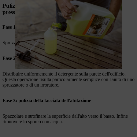
Pulizia della facciata senza idropulitrice ad alta
pressione
Fase 1: prelavaggio della facciata
Spruzzare la facciata con un tubo da giardino per inumidirla.
Fase 2: utilizzare un detergente
Distribuire uniformemente il detergente sulla parete dell'edificio.
Questa operazione risulta particolarmente semplice con l'aiuto di uno
spruzzatore o di un irroratore.
Fase 3: pulizia della facciata dell'abitazione
Spazzolare e strofinare la superficie dall'alto verso il basso. Infine
rimuovere lo sporco con acqua.