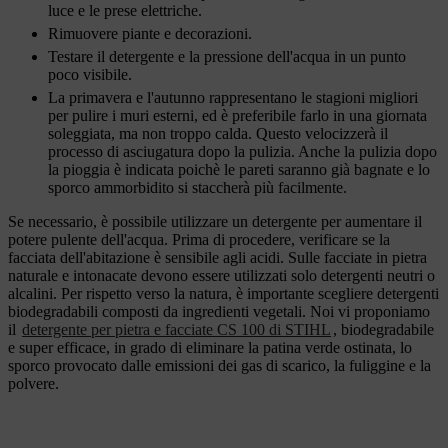
luce e le prese elettriche.
Rimuovere piante e decorazioni.
Testare il detergente e la pressione dell'acqua in un punto
poco visibile.
La primavera e l'autunno rappresentano le stagioni migliori
per pulire i muri esterni, ed è preferibile farlo in una giornata
soleggiata, ma non troppo calda. Questo velocizzerà il
processo di asciugatura dopo la pulizia. Anche la pulizia dopo
la pioggia è indicata poichè le pareti saranno già bagnate e lo
sporco ammorbidito si staccherà più facilmente.
Se necessario, è possibile utilizzare un detergente per aumentare il
potere pulente dell'acqua. Prima di procedere, verificare se la
facciata dell'abitazione è sensibile agli acidi. Sulle facciate in pietra
naturale e intonacate devono essere utilizzati solo detergenti neutri o
alcalini. Per rispetto verso la natura, è importante scegliere detergenti
biodegradabili composti da ingredienti vegetali. Noi vi proponiamo
il
detergente per pietra e facciate CS 100 di STIHL
, biodegradabile
e super efficace, in grado di eliminare la patina verde ostinata, lo
sporco provocato dalle emissioni dei gas di scarico, la fuliggine e la
polvere.