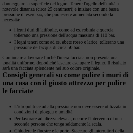
danneggiare la superficie del legno. Tenere l'ugello dell'unità a
notevole distanza (circa 25 centimetri) e iniziare con una bassa
pressione di esercizio, che può essere aumentata secondo la
necessità:
i legni duri di latifoglie, come ad es. robinia e quercia
tollerano una pressione dell'acqua massima di 110 bar.
I legni teneri come ad es. abete rosso e larice, tollerano una
pressione dell'acqua di circa 50 bar.
Continuare a lavorare finché l'intera facciata non presenta una
tonalità uniforme, dopodiché lasciare asciugare il legno. Il risultato
sarà una facciata splendente nel suo colore originale.
Consigli generali su come pulire i muri di
una casa con il giusto attrezzo per pulire
le facciate
L'idropulitrice ad alta pressione non deve essere utilizzata in
condizioni di pioggia o umidità.
Per lavorare ad altezza elevata, occorre l'intervento di una
seconda persona che tenga saldamente la scala.
Chiudere le finestre e le porte. Staccare gli interruttori della