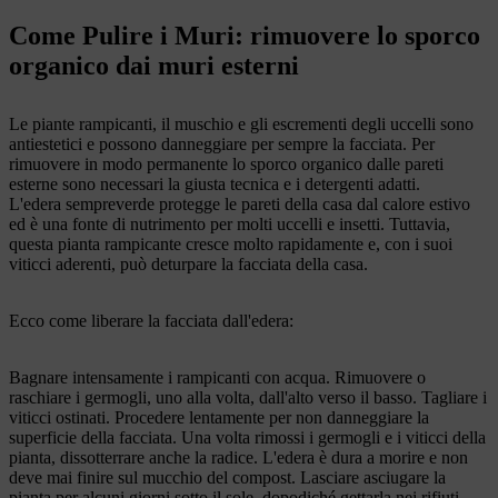
Come Pulire i Muri: rimuovere lo sporco
organico dai muri esterni
Le piante rampicanti, il muschio e gli escrementi degli uccelli sono
antiestetici e possono danneggiare per sempre la facciata. Per
rimuovere in modo permanente lo sporco organico dalle pareti
esterne sono necessari la giusta tecnica e i detergenti adatti.
L'edera sempreverde protegge le pareti della casa dal calore estivo
ed è una fonte di nutrimento per molti uccelli e insetti. Tuttavia,
questa pianta rampicante cresce molto rapidamente e, con i suoi
viticci aderenti, può deturpare la facciata della casa.
Ecco come liberare la facciata dall'edera:
Bagnare intensamente i rampicanti con acqua. Rimuovere o
raschiare i germogli, uno alla volta, dall'alto verso il basso. Tagliare i
viticci ostinati. Procedere lentamente per non danneggiare la
superficie della facciata. Una volta rimossi i germogli e i viticci della
pianta, dissotterrare anche la radice. L'edera è dura a morire e non
deve mai finire sul mucchio del compost. Lasciare asciugare la
pianta per alcuni giorni sotto il sole, dopodiché gettarla nei rifiuti