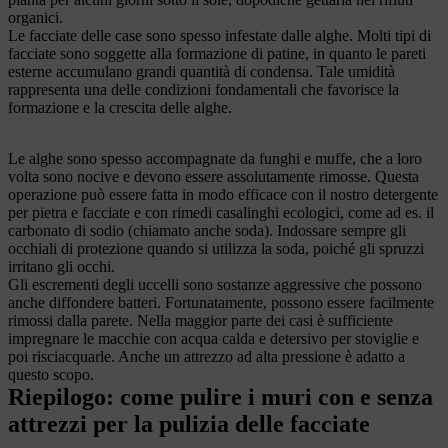
organici.
Le facciate delle case sono spesso infestate dalle alghe. Molti tipi di
facciate sono soggette alla formazione di patine, in quanto le pareti
esterne accumulano grandi quantità di condensa. Tale umidità
rappresenta una delle condizioni fondamentali che favorisce la
formazione e la crescita delle alghe.
Le alghe sono spesso accompagnate da funghi e muffe, che a loro
volta sono nocive e devono essere assolutamente rimosse. Questa
operazione può essere fatta in modo efficace con il nostro detergente
per pietra e facciate e con rimedi casalinghi ecologici, come ad es. il
carbonato di sodio (chiamato anche soda). Indossare sempre gli
occhiali di protezione quando si utilizza la soda, poiché gli spruzzi
irritano gli occhi.
Gli escrementi degli uccelli sono sostanze aggressive che possono
anche diffondere batteri. Fortunatamente, possono essere facilmente
rimossi dalla parete. Nella maggior parte dei casi è sufficiente
impregnare le macchie con acqua calda e detersivo per stoviglie e
poi risciacquarle. Anche un attrezzo ad alta pressione è adatto a
questo scopo.
Riepilogo: come pulire i muri con e senza
attrezzi per la pulizia delle facciate