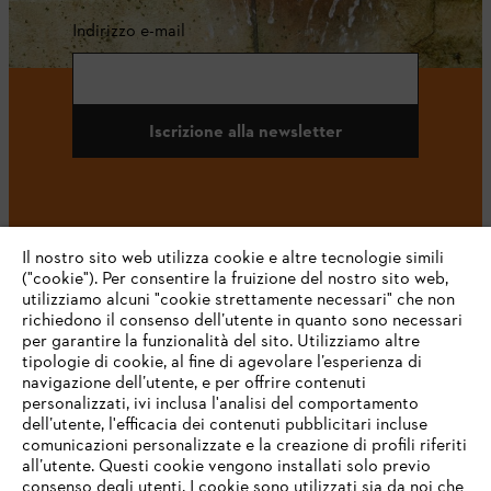
Indirizzo e-mail
Iscrizione alla newsletter
#STIHL
Il nostro sito web utilizza cookie e altre tecnologie simili
("cookie"). Per consentire la fruizione del nostro sito web,
utilizziamo alcuni "cookie strettamente necessari" che non
richiedono il consenso dell’utente in quanto sono necessari
per garantire la funzionalità del sito. Utilizziamo altre
tipologie di cookie, al fine di agevolare l’esperienza di
navigazione dell’utente, e per offrire contenuti
personalizzati, ivi inclusa l'analisi del comportamento
L’azienda
dell’utente, l'efficacia dei contenuti pubblicitari incluse
comunicazioni personalizzate e la creazione di profili riferiti
all’utente. Questi cookie vengono installati solo previo
consenso degli utenti. I cookie sono utilizzati sia da noi che