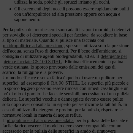
utilizza la soda, poiché gli spruzzi irritano gli occhi.
Gli escrementi degli uccelli possono essere rapidamente puliti
con un'idropulitrice ad alta pressione oppure con acqua e
sapone neutro.
Per la pulizia dei muri esterni sono adatti i saponi morbidi, i detersivi
per stoviglie o i detergenti speciali per facciate, da scegliere in base
al tipo di materiale. Quando si pulisce una facciata con
un'idropulitrice ad alta pressione
, spesso si utilizza solo la pressione
dell'acqua, senza l'uso di detergenti. Per il bene dell'ambiente, si
consiglia di utilizzare agenti biodegradabili, ad es. il
detergente per
pietra e facciate CS 100 STIHL
. Elimina efficacemente la patina
verde ostinata, lo sporco provocato dalle emissioni dei gas di
scarico, la fuliggine e la polvere.
Un modo efficace e senza fatica è quello di usare un pulitore per
superfici, ad esesempio il
RA 90
STIHL. Le superfici più piccole e
lo sporco leggero possono essere rimossi con rimedi casalinghi e un
po' di olio di gomito. Le facciate sensibili, necessitano di una pulizia
delicata. Le superfici vecchie e danneggiate devono essere pulite
solo dopo aver consultato un esperto per verificarne la fattibilità. In
caso di utilizzo di detergenti e prodotti per la pulizia, rispettare le
normative locali in materia di acque reflue.
L'
idropulitrice ad alta pressione adatta
per la pulizia delle facciate è
facile da riconoscere. Il modello deve essere compatibile con un
accessorio per la pulizia delle superfici in grado di rimuovere