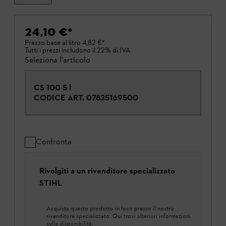
24,10 €
*
Prezzo base al litro
4,82 €
*
Tutti i prezzi includono il 22% di IVA.
Seleziona l'articolo
CS 100 5 l
CODICE ART.
07825169500
Confronta
Rivolgiti a un rivenditore specializzato
STIHL
Acquista questo prodotto in loco presso il nostro
rivenditore specializzato. Qui trovi ulteriori informazioni
sulla disponibilità.