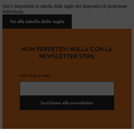
Qui è disponibile la tabella delle taglie dei dispositivi di protezione
individuale.
Vai alla tabella delle taglie
NON PERDETEVI NULLA CON LA
NEWSLETTER STIHL
Indirizzo e-mail
Iscrizione alla newsletter
#STIHL