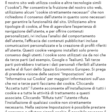
Il nostro sito web utilizza cookie e altre tecnologie simili
("cookie"). Per consentire la fruizione del nostro sito web,
utilizziamo alcuni "cookie strettamente necessari" che non
richiedono il consenso dell’utente in quanto sono necessari
per garantire la funzionalità del sito. Utilizziamo altre
tipologie di cookie, al fine di agevolare l’esperienza di
navigazione dell’utente, e per offrire contenuti
personalizzati, ivi inclusa l'analisi del comportamento
L’azienda
dell’utente, l'efficacia dei contenuti pubblicitari incluse
comunicazioni personalizzate e la creazione di profili riferiti
all’utente. Questi cookie vengono installati solo previo
consenso degli utenti. I cookie sono utilizzati sia da noi che
da terze parti (ad esempio, Google o Tealium). Tali terze
STIHL FAQ
parti potrebbero trattare i dati personali riferibili all’utente
anche al di fuori dello Spazio Economico Europeo. Si prega
di prendere visione delle sezioni “Impostazioni” and
“Informativa sui Cookie” per maggiori informazioni sull’uso
Service
che noi e terze parti facciamo dei cookie. Cliccando
IHR BROWSER WIRD NICHT
“Accetta tutti” l’utente acconsente all’installazione di tutti i
UNTERSTÜTZT
cookie e a tutte le attività di trattamento a questi
associate. Cliccando "Rifiuta tutti" l’utente rifiuta
l’installazione di qualsiasi cookie non strettamente
necessario. Nella sezione Impostazioni è possibile prestare
Sie nutzen einen Browser, den wir noch nicht unterstützen. Für
Termini e condizioni generali
Privacy policy