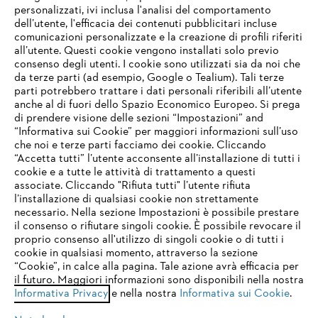
personalizzati, ivi inclusa l'analisi del comportamento
L’azienda
dell’utente, l'efficacia dei contenuti pubblicitari incluse
comunicazioni personalizzate e la creazione di profili riferiti
all’utente. Questi cookie vengono installati solo previo
consenso degli utenti. I cookie sono utilizzati sia da noi che
da terze parti (ad esempio, Google o Tealium). Tali terze
STIHL FAQ
parti potrebbero trattare i dati personali riferibili all’utente
anche al di fuori dello Spazio Economico Europeo. Si prega
di prendere visione delle sezioni “Impostazioni” and
“Informativa sui Cookie” per maggiori informazioni sull’uso
Service
che noi e terze parti facciamo dei cookie. Cliccando
IHR BROWSER WIRD NICHT
“Accetta tutti” l’utente acconsente all’installazione di tutti i
UNTERSTÜTZT
cookie e a tutte le attività di trattamento a questi
associate. Cliccando "Rifiuta tutti" l’utente rifiuta
l’installazione di qualsiasi cookie non strettamente
necessario. Nella sezione Impostazioni è possibile prestare
Sie nutzen einen Browser, den wir noch nicht unterstützen. Für
Termini e condizioni generali
Privacy policy
il consenso o rifiutare singoli cookie. È possibile revocare il
eine optimale Nutzung unserer Seite empfehlen wir Ihnen, zu
proprio consenso all'utilizzo di singoli cookie o di tutti i
einem der folgenden Browser zu wechseln:
cookie in qualsiasi momento, attraverso la sezione
Note legali
Cookies
Informazioni legali
“Cookie”, in calce alla pagina. Tale azione avrà efficacia per
il futuro. Maggiori informazioni sono disponibili nella nostra
Informativa Privacy
e nella nostra
Informativa sui Cookie
.
firefox
chrome
Andreas STIHL S.p.A. - Viale delle Industrie, 15
20040 Cambiago (MI)