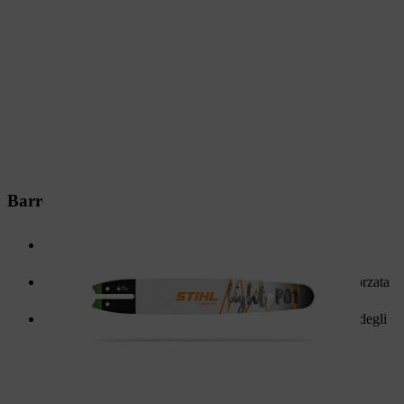
Barre di guida leggere
Barre leggere e ottimizzate nel peso per un lavoro meno
faticoso
Modelli leggeri P con piastre laterali in poliammide rinforzata
con fibra di vetro
Ideali per applicazioni impegnative nella manutenzione degli
alberi e nella silvicoltura