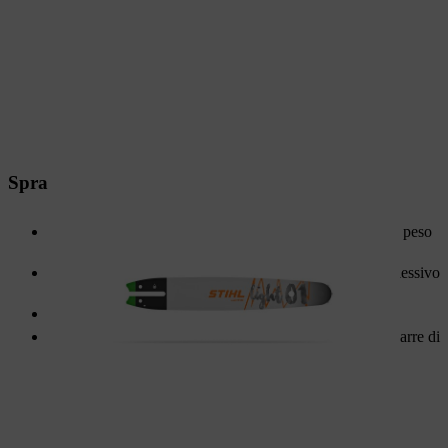
Spranghe in tre parti
Tre piastre metalliche saldate per un'elevata stabilità con peso
ridotto
La grande piastra centrale incassata riduce il peso complessivo
senza influire sulla stabilità
Fino al 50% di durata in più rispetto a modelli analoghi
Il cuscinetto sigillato sulla punta del rocchetto rende le barre di
guida STIHL esenti da manutenzione