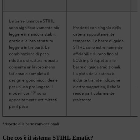
Le barre luminose STIHL
sono significativamente più
Prodotti con cingolo della
leggere ma ancora stabili,
catena appositamente
grazie alla loro struttura
temprato. Le barre di guida
U
leggera in tre parti. La
STIHL sono estremamente
l
combinazione di peso
affidabili e durano fino al
n
ridotto e struttura robusta
50% in più rispetto alle
c
consente un lavoro meno
barre di guida tradizionali.
s
faticoso e completa il
La pista della catena è
r
design ergonomico, ideale
indurita tramite induzione
u
per un uso prolungato. I
elettromagnetica, il che la
d
modelli con "P" sono
rende particolarmente
appositamente ottimizzati
resistente
per il peso
*rispetto alle barre convenzionali
Che cos'è il sistema STIHL Ematic?