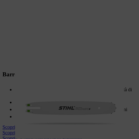
Barre solide e rocchetti di punta sostituibili
Corpo in acciaio solido per la massima stabilità e capacità di
carico
Acciaio speciale temprato per una lunga durata
Ideale per motoseghe di categoria media e alte prestazioni
Affidabili e durevoli
Scopri le spranghe in tre parti
Scopri le barre leggere
Scoprite le barre con rocchetti sostituibili