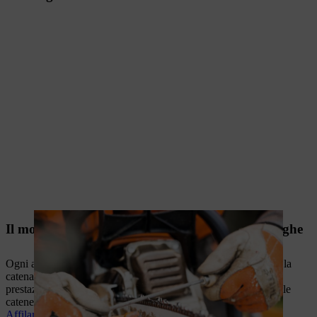
Il modo giusto per affilare le catene delle motoseghe
Ogni attrezzo da taglio ha bisogno di cure: affila regolarmente la
catena della tua motosega STIHL per garantirne le massime
prestazioni. In questo articolo, imparerai tutto sull'affilatura delle
catene.
Affilare correttamente la catena della motosega