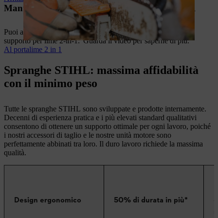
Mantieni affilata la tua catena con la lima 2-in-1
Puoi affilare la tua catena sia con una
lima rotonda
che con il
supporto per lime 2-in-1. Guarda il video per saperne di più.
Al portalime 2 in 1
Spranghe STIHL: massima affidabilità
con il minimo peso
Tutte le spranghe STIHL sono sviluppate e prodotte internamente.
Decenni di esperienza pratica e i più elevati standard qualitativi
consentono di ottenere un supporto ottimale per ogni lavoro, poiché
i nostri accessori di taglio e le nostre unità motore sono
perfettamente abbinati tra loro. Il duro lavoro richiede la massima
qualità.
E
Design ergonomico
50% di durata in più*
d
m