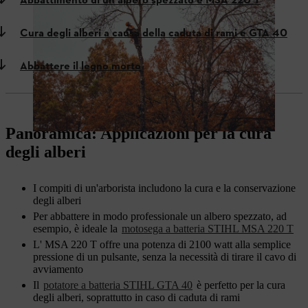
Abbattimento di un albero spezzato e MSA 220 T
Cura degli alberi a causa della caduta di rami e GTA 40
Abbattere il legno morto
Panoramica: Applicazioni per la cura
degli alberi
I compiti di un'arborista includono la cura e la conservazione
degli alberi
Per abbattere in modo professionale un albero spezzato, ad
esempio, è ideale la
motosega a batteria STIHL MSA 220 T
L' MSA 220 T offre una potenza di 2100 watt alla semplice
pressione di un pulsante, senza la necessità di tirare il cavo di
avviamento
Il
potatore a batteria STIHL GTA 40
è perfetto per la cura
degli alberi, soprattutto in caso di caduta di rami