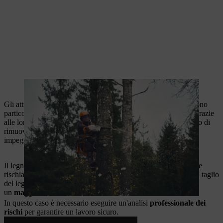
La motosega MSA 220 T è ideale per abbattere il legno morto.
Gli attrezzi menzionati, ovvero la MSA 220 T e la GTA 40, sono
particolarmente adatti per lavori di segatura precisi e duraturi grazie
alle loro elevate prestazioni della batteria. Inoltre, sono in grado di
rimuovere in sicurezza il legno morto, un compito davvero
impegnativo.
Il legno morto si riferisce agli alberi che non crescono più e che
rischiano di cadere o di perdere rami se non vengono trattati. Il taglio
del legno morto presenta quindi sfide particolari e comporta
un
maggiore rischio di incidenti
.
In questo caso è necessario eseguire un'analisi
professionale dei
rischi
per garantire un lavoro sicuro.