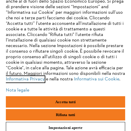
anche al di fuori dello Spazio Economico Europeo. Si prega
di prendere visione delle sezioni “Impostazioni” and
“Informativa sui Cookie” per maggiori informazioni sull’uso
Service
che noi e terze parti facciamo dei cookie. Cliccando
IHR BROWSER WIRD NICHT
“Accetta tutti” l’utente acconsente all’installazione di tutti i
UNTERSTÜTZT
cookie e a tutte le attività di trattamento a questi
associate. Cliccando "Rifiuta tutti" l’utente rifiuta
l’installazione di qualsiasi cookie non strettamente
necessario. Nella sezione Impostazioni è possibile prestare
Sie nutzen einen Browser, den wir noch nicht unterstützen. Für
Termini e condizioni generali
Privacy policy
il consenso o rifiutare singoli cookie. È possibile revocare il
eine optimale Nutzung unserer Seite empfehlen wir Ihnen, zu
proprio consenso all'utilizzo di singoli cookie o di tutti i
einem der folgenden Browser zu wechseln:
cookie in qualsiasi momento, attraverso la sezione
Note legali
Cookies
Informazioni legali
“Cookie”, in calce alla pagina. Tale azione avrà efficacia per
il futuro. Maggiori informazioni sono disponibili nella nostra
Informativa Privacy
e nella nostra
Informativa sui Cookie
.
firefox
chrome
Andreas STIHL S.p.A. - Viale delle Industrie, 15
20040 Cambiago (MI)
Nota legale
Email:
info@stihl.it
safari
edge
PEC:
amministrazione@stihl-pec.it
Accetta tutti
Numero di partita IVA: 09883420151.
Società a socio unico, soggetta a direzione e coordinamento di Andreas
samsung
android
Stihl AG & Co. KG
Rifiuta tutti
Impostazioni aperte