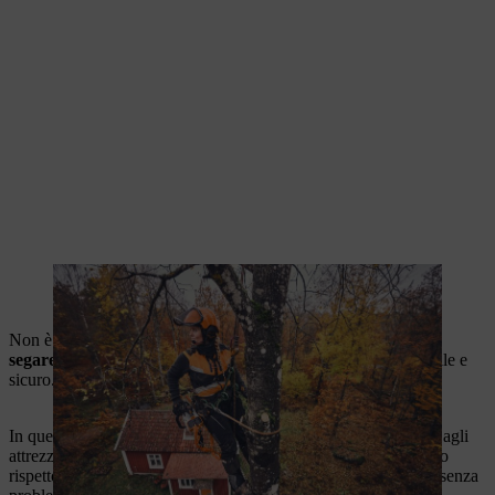
La MSA 220 T può essere agganciata alla cinghia di arrampicata
tramite l'occhiello Comfort
Non è necessario tirare la
fune di avviamento per iniziare a
segare
, rendendo il lavoro in altezza sugli alberi molto più facile e
sicuro.
In questo caso, l'MSA 220 T dimostra i suoi
vantaggi
rispetto agli
attrezzi a benzina nell'uso professionale. Un ulteriore vantaggio
rispetto alle attrezzature a benzina è la possibilità di utilizzarla senza