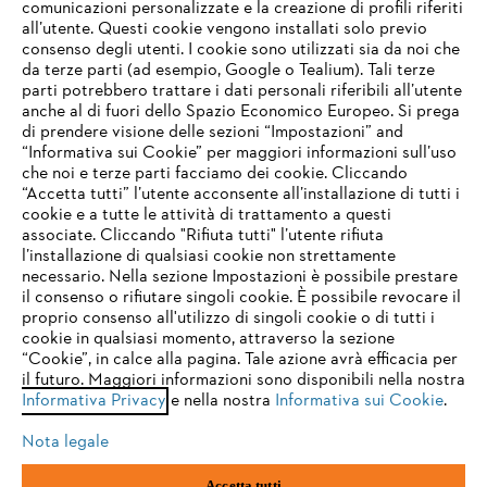
comunicazioni personalizzate e la creazione di profili riferiti
all’utente. Questi cookie vengono installati solo previo
consenso degli utenti. I cookie sono utilizzati sia da noi che
da terze parti (ad esempio, Google o Tealium). Tali terze
STIHL FAQ
parti potrebbero trattare i dati personali riferibili all’utente
anche al di fuori dello Spazio Economico Europeo. Si prega
di prendere visione delle sezioni “Impostazioni” and
“Informativa sui Cookie” per maggiori informazioni sull’uso
Service
che noi e terze parti facciamo dei cookie. Cliccando
IHR BROWSER WIRD NICHT
“Accetta tutti” l’utente acconsente all’installazione di tutti i
UNTERSTÜTZT
cookie e a tutte le attività di trattamento a questi
associate. Cliccando "Rifiuta tutti" l’utente rifiuta
l’installazione di qualsiasi cookie non strettamente
necessario. Nella sezione Impostazioni è possibile prestare
Sie nutzen einen Browser, den wir noch nicht unterstützen. Für
Termini e condizioni generali
Privacy policy
il consenso o rifiutare singoli cookie. È possibile revocare il
eine optimale Nutzung unserer Seite empfehlen wir Ihnen, zu
proprio consenso all'utilizzo di singoli cookie o di tutti i
einem der folgenden Browser zu wechseln:
cookie in qualsiasi momento, attraverso la sezione
Note legali
Cookies
Informazioni legali
“Cookie”, in calce alla pagina. Tale azione avrà efficacia per
il futuro. Maggiori informazioni sono disponibili nella nostra
Informativa Privacy
e nella nostra
Informativa sui Cookie
.
firefox
chrome
Andreas STIHL S.p.A. - Viale delle Industrie, 15
20040 Cambiago (MI)
Nota legale
Email:
info@stihl.it
safari
edge
PEC:
amministrazione@stihl-pec.it
Accetta tutti