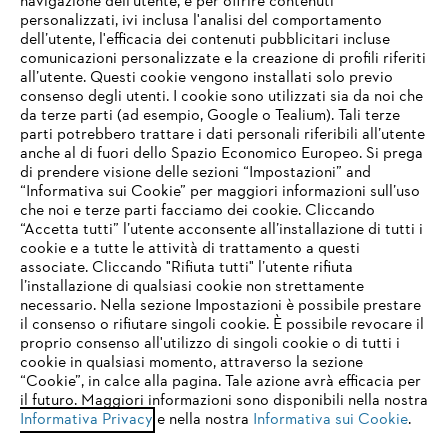
navigazione dell’utente, e per offrire contenuti
personalizzati, ivi inclusa l'analisi del comportamento
L’azienda
dell’utente, l'efficacia dei contenuti pubblicitari incluse
comunicazioni personalizzate e la creazione di profili riferiti
all’utente. Questi cookie vengono installati solo previo
consenso degli utenti. I cookie sono utilizzati sia da noi che
da terze parti (ad esempio, Google o Tealium). Tali terze
STIHL FAQ
parti potrebbero trattare i dati personali riferibili all’utente
anche al di fuori dello Spazio Economico Europeo. Si prega
di prendere visione delle sezioni “Impostazioni” and
“Informativa sui Cookie” per maggiori informazioni sull’uso
Service
che noi e terze parti facciamo dei cookie. Cliccando
IHR BROWSER WIRD NICHT
“Accetta tutti” l’utente acconsente all’installazione di tutti i
UNTERSTÜTZT
cookie e a tutte le attività di trattamento a questi
associate. Cliccando "Rifiuta tutti" l’utente rifiuta
l’installazione di qualsiasi cookie non strettamente
necessario. Nella sezione Impostazioni è possibile prestare
Sie nutzen einen Browser, den wir noch nicht unterstützen. Für
Termini e condizioni generali
Privacy policy
il consenso o rifiutare singoli cookie. È possibile revocare il
eine optimale Nutzung unserer Seite empfehlen wir Ihnen, zu
proprio consenso all'utilizzo di singoli cookie o di tutti i
einem der folgenden Browser zu wechseln:
cookie in qualsiasi momento, attraverso la sezione
Note legali
Cookies
Informazioni legali
“Cookie”, in calce alla pagina. Tale azione avrà efficacia per
il futuro. Maggiori informazioni sono disponibili nella nostra
Informativa Privacy
e nella nostra
Informativa sui Cookie
.
firefox
chrome
Andreas STIHL S.p.A. - Viale delle Industrie, 15