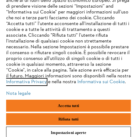
anche al di fuori dello Spazio Economico Europeo. Si prega
di prendere visione delle sezioni “Impostazioni” and
“Informativa sui Cookie” per maggiori informazioni sull’uso
Service
che noi e terze parti facciamo dei cookie. Cliccando
IHR BROWSER WIRD NICHT
“Accetta tutti” l’utente acconsente all’installazione di tutti i
UNTERSTÜTZT
cookie e a tutte le attività di trattamento a questi
associate. Cliccando "Rifiuta tutti" l’utente rifiuta
l’installazione di qualsiasi cookie non strettamente
necessario. Nella sezione Impostazioni è possibile prestare
Sie nutzen einen Browser, den wir noch nicht unterstützen. Für
Termini e condizioni generali
Privacy policy
il consenso o rifiutare singoli cookie. È possibile revocare il
eine optimale Nutzung unserer Seite empfehlen wir Ihnen, zu
proprio consenso all'utilizzo di singoli cookie o di tutti i
einem der folgenden Browser zu wechseln:
cookie in qualsiasi momento, attraverso la sezione
Note legali
Cookies
Informazioni legali
“Cookie”, in calce alla pagina. Tale azione avrà efficacia per
il futuro. Maggiori informazioni sono disponibili nella nostra
Informativa Privacy
e nella nostra
Informativa sui Cookie
.
firefox
chrome
Andreas STIHL S.p.A. - Viale delle Industrie, 15
20040 Cambiago (MI)
Nota legale
Email:
info@stihl.it
safari
edge
PEC:
amministrazione@stihl-pec.it
Accetta tutti
Numero di partita IVA: 09883420151.
Società a socio unico, soggetta a direzione e coordinamento di Andreas
samsung
android
Stihl AG & Co. KG
Rifiuta tutti
Impostazioni aperte