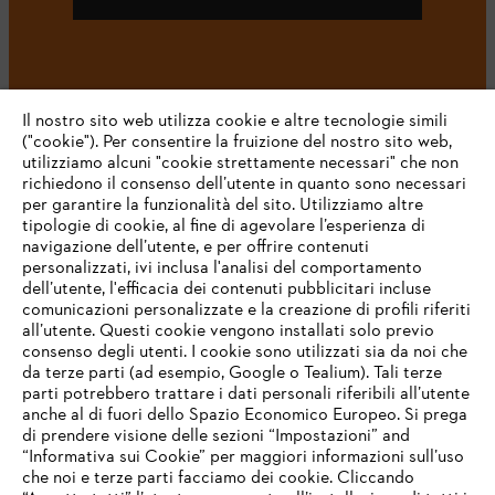
#STIHL
Il nostro sito web utilizza cookie e altre tecnologie simili
("cookie"). Per consentire la fruizione del nostro sito web,
utilizziamo alcuni "cookie strettamente necessari" che non
richiedono il consenso dell’utente in quanto sono necessari
per garantire la funzionalità del sito. Utilizziamo altre
tipologie di cookie, al fine di agevolare l’esperienza di
navigazione dell’utente, e per offrire contenuti
personalizzati, ivi inclusa l'analisi del comportamento
L’azienda
dell’utente, l'efficacia dei contenuti pubblicitari incluse
comunicazioni personalizzate e la creazione di profili riferiti
all’utente. Questi cookie vengono installati solo previo
consenso degli utenti. I cookie sono utilizzati sia da noi che
da terze parti (ad esempio, Google o Tealium). Tali terze
STIHL FAQ
parti potrebbero trattare i dati personali riferibili all’utente
anche al di fuori dello Spazio Economico Europeo. Si prega
di prendere visione delle sezioni “Impostazioni” and
“Informativa sui Cookie” per maggiori informazioni sull’uso
Service
che noi e terze parti facciamo dei cookie. Cliccando
IHR BROWSER WIRD NICHT