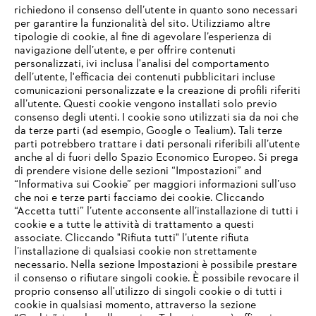
richiedono il consenso dell’utente in quanto sono necessari
per garantire la funzionalità del sito. Utilizziamo altre
tipologie di cookie, al fine di agevolare l’esperienza di
navigazione dell’utente, e per offrire contenuti
personalizzati, ivi inclusa l'analisi del comportamento
L’azienda
dell’utente, l'efficacia dei contenuti pubblicitari incluse
comunicazioni personalizzate e la creazione di profili riferiti
all’utente. Questi cookie vengono installati solo previo
consenso degli utenti. I cookie sono utilizzati sia da noi che
da terze parti (ad esempio, Google o Tealium). Tali terze
STIHL FAQ
parti potrebbero trattare i dati personali riferibili all’utente
anche al di fuori dello Spazio Economico Europeo. Si prega
di prendere visione delle sezioni “Impostazioni” and
“Informativa sui Cookie” per maggiori informazioni sull’uso
Service
che noi e terze parti facciamo dei cookie. Cliccando
IHR BROWSER WIRD NICHT
“Accetta tutti” l’utente acconsente all’installazione di tutti i
UNTERSTÜTZT
cookie e a tutte le attività di trattamento a questi
associate. Cliccando "Rifiuta tutti" l’utente rifiuta
l’installazione di qualsiasi cookie non strettamente
necessario. Nella sezione Impostazioni è possibile prestare
Sie nutzen einen Browser, den wir noch nicht unterstützen. Für
Termini e condizioni generali
Privacy policy
il consenso o rifiutare singoli cookie. È possibile revocare il
eine optimale Nutzung unserer Seite empfehlen wir Ihnen, zu
proprio consenso all'utilizzo di singoli cookie o di tutti i
einem der folgenden Browser zu wechseln:
cookie in qualsiasi momento, attraverso la sezione
Note legali
Cookies
Informazioni legali