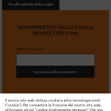
Vai alla tabella delle taglie
NON PERDETEVI NULLA CON LA
NEWSLETTER STIHL
Indirizzo e-mail
Iscrizione alla newsletter
#STIHL
Il nostro sito web utilizza cookie e altre tecnologie simili
("cookie"). Per consentire la fruizione del nostro sito web,
utilizziamo alcuni "cookie strettamente necessari" che non