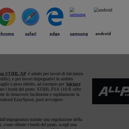
i funzionalità, l'aspetto e le caratteristiche del prodotto, possono differ
chrome
safari
edge
samsung
android
ema STIHL AP
è adatto per lavori di falciatura
difici, e per lavori impegnativi in ambito
taglio e peso ridotto, ad esempio per
falciare
gliare i bordi del prato. STIHL FSA 110 R offre
ette di rimuovere facilmente e rapidamente la
 Advanced EasySpool, puoi avvolgere
dall'impugnatura tramite una regolazione della
i, come rifinire i bordi del prato, scegli una