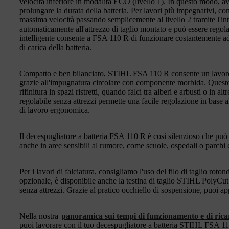
velocità inferiore in modalità ECO (livello 1). In questo modo, a
prolungare la durata della batteria. Per lavori più impegnativi, com
massima velocità passando semplicemente al livello 2 tramite l'inte
automaticamente all'attrezzo di taglio montato e può essere regolat
intelligente consente a FSA 110 R di funzionare costantemente ad 
di carica della batteria.
Compatto e ben bilanciato, STIHL FSA 110 R consente un lavoro 
grazie all'impugnatura circolare con componente morbida. Questo 
rifinitura in spazi ristretti, quando falci tra alberi e arbusti o in a
regolabile senza attrezzi permette una facile regolazione in base 
di lavoro ergonomica.
Il decespugliatore a batteria FSA 110 R è così silenzioso che può e
anche in aree sensibili al rumore, come scuole, ospedali o parchi c
Per i lavori di falciatura, consigliamo l'uso del filo di taglio r
opzionale, è disponibile anche la testina di taglio STIHL PolyCut 
senza attrezzi. Grazie al pratico occhiello di sospensione, puo
Nella nostra
panoramica sui tempi di funzionamento e di ricar
puoi lavorare con il tuo decespugliatore a batteria STIHL FSA 11