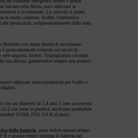
vrai un consumo energetico ridotto e potrai
e falciare erba densa, puoi utilizzare la
rruttore a scorrimento. La velocità si adatta
a in modo continuo. Inoltre, l'elettronica
alte prestazioni, indipendentemente dallo stato
flessibile con molta libertà di movimento
è particolarmente evidente nei lavori di
ltre aree anguste. Inoltre, l'impugnatura circolare
alla tua altezza, garantendoti sempre una postura
ssere utilizzato senza protezioni per l'udito e
ittadini.
otondo con un diametro di 2,4 mm. Come accessorio
12-2 con lame in plastica, anch'essa sostituibile
i appendere STIHL FSA 110 R al muro.
ica della batteria
, puoi vedere quanto tempo
0 R e quanto tempo impiega la batteria per