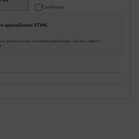
Confronta
ore specializzato STIHL
co presso il nostro rivenditore specializzato. Qui trovi ulteriori
à.