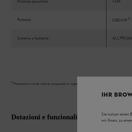
Potenza assorbita
1 kW
1
)
Potenza
0.80 kW
Sistema a batteria
ALLPRO/A
1
)
Prestazioni come valore comparativo rispetto agli attrezzi con motore a scopp
IHR BROW
Sie nutzen einen 
Dotazioni e funzionalità
wir Ihnen, zu ein