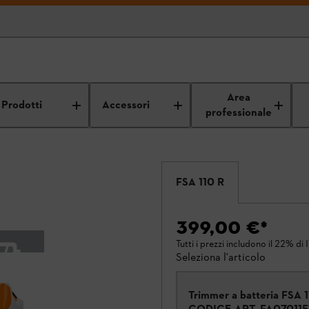
Area
Prodotti
Accessori
professionale
FSA 110 R
399,00 €
*
Tutti i prezzi includono il 22% di 
Seleziona l'articolo
Trimmer a batteria FSA 
CODICE ART.
FA07011