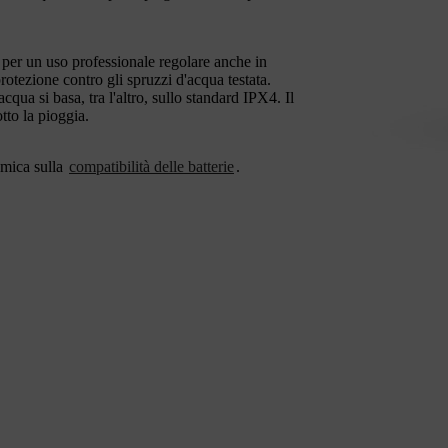
i per un uso professionale regolare anche in
otezione contro gli spruzzi d'acqua testata.
'acqua si basa, tra l'altro, sullo standard IPX4. Il
tto la pioggia.
amica sulla
compatibilità delle batterie
.