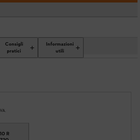
Consigli
Informazioni
pratici
utili
IVA.
110 R
5720