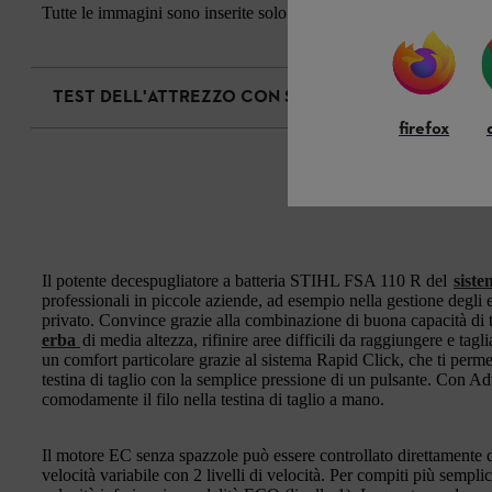
Tutte le immagini sono inserite solo a scopo illustrativo. A parità d
TEST DELL'ATTREZZO CON SMART CONNECTOR
firefox
Il potente decespugliatore a batteria STIHL FSA 110 R del
sist
professionali in piccole aziende, ad esempio nella gestione degli e
privato. Convince grazie alla combinazione di buona capacità di 
erba
di media altezza, rifinire aree difficili da raggiungere e ta
un comfort particolare grazie al sistema Rapid Click, che ti perm
testina di taglio con la semplice pressione di un pulsante. Con
comodamente il filo nella testina di taglio a mano.
Il motore EC senza spazzole può essere controllato direttamente 
velocità variabile con 2 livelli di velocità. Per compiti più semplic