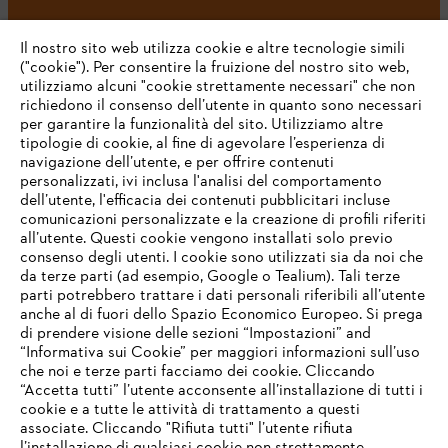
#STIHL
Il nostro sito web utilizza cookie e altre tecnologie simili
("cookie"). Per consentire la fruizione del nostro sito web,
utilizziamo alcuni "cookie strettamente necessari" che non
richiedono il consenso dell’utente in quanto sono necessari
per garantire la funzionalità del sito. Utilizziamo altre
tipologie di cookie, al fine di agevolare l’esperienza di
navigazione dell’utente, e per offrire contenuti
personalizzati, ivi inclusa l'analisi del comportamento
L’azienda
dell’utente, l'efficacia dei contenuti pubblicitari incluse
comunicazioni personalizzate e la creazione di profili riferiti
all’utente. Questi cookie vengono installati solo previo
consenso degli utenti. I cookie sono utilizzati sia da noi che
da terze parti (ad esempio, Google o Tealium). Tali terze
STIHL FAQ
parti potrebbero trattare i dati personali riferibili all’utente
anche al di fuori dello Spazio Economico Europeo. Si prega
di prendere visione delle sezioni “Impostazioni” and
“Informativa sui Cookie” per maggiori informazioni sull’uso
Service
che noi e terze parti facciamo dei cookie. Cliccando
IHR BROWSER WIRD NICHT
“Accetta tutti” l’utente acconsente all’installazione di tutti i
UNTERSTÜTZT
cookie e a tutte le attività di trattamento a questi
associate. Cliccando "Rifiuta tutti" l’utente rifiuta