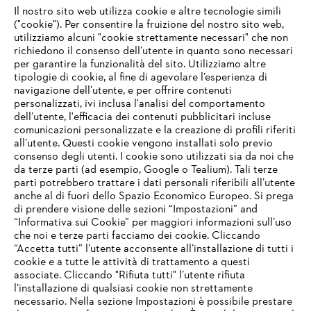
Il nostro sito web utilizza cookie e altre tecnologie simili
("cookie"). Per consentire la fruizione del nostro sito web,
utilizziamo alcuni "cookie strettamente necessari" che non
richiedono il consenso dell’utente in quanto sono necessari
per garantire la funzionalità del sito. Utilizziamo altre
tipologie di cookie, al fine di agevolare l’esperienza di
navigazione dell’utente, e per offrire contenuti
personalizzati, ivi inclusa l'analisi del comportamento
L’azienda
dell’utente, l'efficacia dei contenuti pubblicitari incluse
comunicazioni personalizzate e la creazione di profili riferiti
all’utente. Questi cookie vengono installati solo previo
consenso degli utenti. I cookie sono utilizzati sia da noi che
da terze parti (ad esempio, Google o Tealium). Tali terze
STIHL FAQ
parti potrebbero trattare i dati personali riferibili all’utente
anche al di fuori dello Spazio Economico Europeo. Si prega
di prendere visione delle sezioni “Impostazioni” and
“Informativa sui Cookie” per maggiori informazioni sull’uso
Service
che noi e terze parti facciamo dei cookie. Cliccando
IHR BROWSER WIRD NICHT
“Accetta tutti” l’utente acconsente all’installazione di tutti i
UNTERSTÜTZT
cookie e a tutte le attività di trattamento a questi
associate. Cliccando "Rifiuta tutti" l’utente rifiuta
l’installazione di qualsiasi cookie non strettamente
necessario. Nella sezione Impostazioni è possibile prestare
Sie nutzen einen Browser, den wir noch nicht unterstützen. Für