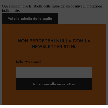
Qui è disponibile la tabella delle taglie dei dispositivi di protezione
individuale.
Vai alla tabella delle taglie
NON PERDETEVI NULLA CON LA
NEWSLETTER STIHL
Indirizzo e-mail
Iscrizione alla newsletter
#STIHL