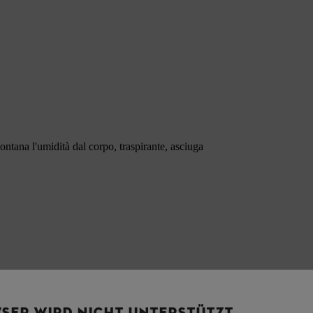
tana l'umidità dal corpo, traspirante, asciuga
SER WIRD NICHT UNTERSTÜTZT