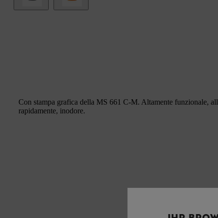
Con stampa grafica della MS 661 C-M. Altamente funzionale, allon
rapidamente, inodore.
IHR BROW