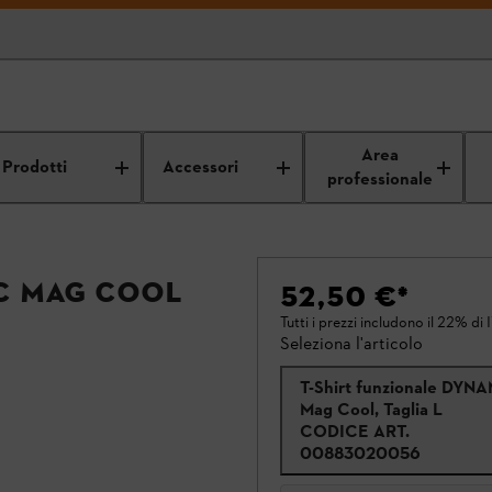
Area
Prodotti
Accessori
professionale
C Mag Cool
52,50 €
*
Tutti i prezzi includono il 22% di 
Seleziona l'articolo
T-Shirt funzionale DYN
Mag Cool, Taglia L
CODICE ART.
00883020056