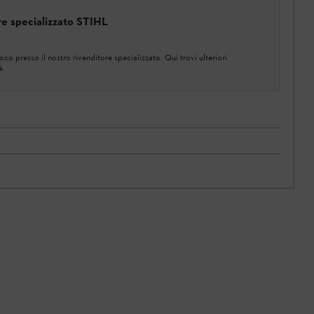
ore specializzato STIHL
co presso il nostro rivenditore specializzato. Qui trovi ulteriori
à.