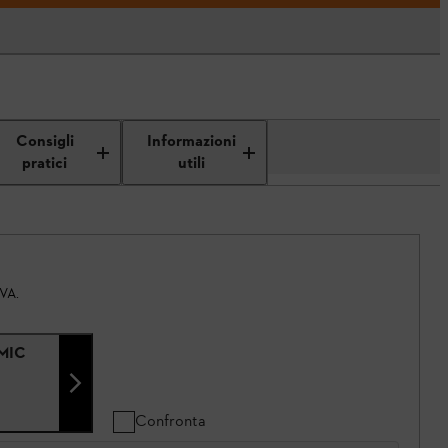
Consigli
Informazioni
pratici
utili
IVA.
AMIC
Confronta