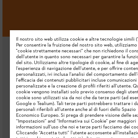
Il nostro sito web utilizza cookie e altre tecnologie simili (
Per consentire la fruizione del nostro sito web, utilizziamo
"cookie strettamente necessari" che non richiedono il co
dell’utente in quanto sono necessari per garantire la funzi
del sito. Utilizziamo altre tipologie di cookie, al fine di ag
l’esperienza di navigazione dell’utente, e per offrire conten
personalizzati, ivi inclusa l'analisi del comportamento dell’
L’azienda
l'efficacia dei contenuti pubblicitari incluse comunicazioni
personalizzate e la creazione di profili riferiti all’utente. Q
cookie vengono installati solo previo consenso degli utenti
Chi siamo
cookie sono utilizzati sia da noi che da terze parti (ad ese
Scarica il catalogo
Google o Tealium). Tali terze parti potrebbero trattare i d
personali riferibili all’utente anche al di fuori dello Spazio
STIHL Integrity Line
Economico Europeo. Si prega di prendere visione delle se
“Impostazioni” and “Informativa sui Cookie” per maggiori
informazioni sull’uso che noi e terze parti facciamo dei co
Cliccando “Accetta tutti” l’utente acconsente all’installazi