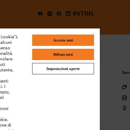
#STIHL
"cookie").
Accetta tutti
 alcuni
nsenso
onalità
Rifiuta tutti
evolare
uti
Impostazioni aperte
utente,
STIHL FAQ
Ser
uesti
. I
Registrazione prodotto
mpio,
Domande sull’assortimento
ati
Manuali d’uso e manutenzione
zioni
okie.
one di