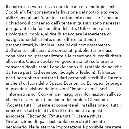
#STIHL
Il nostro sito web utilizza cookie e altre tecnologie simili
("cookie"). Per consentire la fruizione del nostro sito web,
utilizziamo alcuni "cookie strettamente necessari" che non
richiedono il consenso dell’utente in quanto sono necessari
per garantire la funzionalità del sito. Utilizziamo altre
tipologie di cookie, al fine di agevolare l’esperienza di
navigazione dell’utente, e per offrire contenuti
personalizzati, ivi inclusa l'analisi del comportamento
L’azienda
dell’utente, l'efficacia dei contenuti pubblicitari incluse
comunicazioni personalizzate e la creazione di profili riferiti
all’utente. Questi cookie vengono installati solo previo
consenso degli utenti. I cookie sono utilizzati sia da noi che
da terze parti (ad esempio, Google o Tealium). Tali terze
STIHL FAQ
parti potrebbero trattare i dati personali riferibili all’utente
anche al di fuori dello Spazio Economico Europeo. Si prega
di prendere visione delle sezioni “Impostazioni” and
“Informativa sui Cookie” per maggiori informazioni sull’uso
Service
che noi e terze parti facciamo dei cookie. Cliccando
IHR BROWSER WIRD NICHT
“Accetta tutti” l’utente acconsente all’installazione di tutti i
UNTERSTÜTZT
cookie e a tutte le attività di trattamento a questi
associate. Cliccando "Rifiuta tutti" l’utente rifiuta
l’installazione di qualsiasi cookie non strettamente
necessario. Nella sezione Impostazioni è possibile prestare
Sie nutzen einen Browser, den wir noch nicht unterstützen. Für