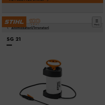
Menù
Atomizzatori/Irroratori
SG 21