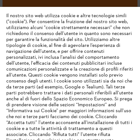
#STIHL
Il nostro sito web utilizza cookie e altre tecnologie simili
("cookie"). Per consentire la fruizione del nostro sito web,
utilizziamo alcuni "cookie strettamente necessari" che non
richiedono il consenso dell’utente in quanto sono necessari
per garantire la funzionalità del sito. Utilizziamo altre
tipologie di cookie, al fine di agevolare l’esperienza di
navigazione dell’utente, e per offrire contenuti
personalizzati, ivi inclusa l'analisi del comportamento
L’azienda
dell’utente, l'efficacia dei contenuti pubblicitari incluse
comunicazioni personalizzate e la creazione di profili riferiti
all’utente. Questi cookie vengono installati solo previo
consenso degli utenti. I cookie sono utilizzati sia da noi che
da terze parti (ad esempio, Google o Tealium). Tali terze
STIHL FAQ
parti potrebbero trattare i dati personali riferibili all’utente
anche al di fuori dello Spazio Economico Europeo. Si prega
di prendere visione delle sezioni “Impostazioni” and
“Informativa sui Cookie” per maggiori informazioni sull’uso
Service
che noi e terze parti facciamo dei cookie. Cliccando
IHR BROWSER WIRD NICHT
“Accetta tutti” l’utente acconsente all’installazione di tutti i
UNTERSTÜTZT
cookie e a tutte le attività di trattamento a questi
associate. Cliccando "Rifiuta tutti" l’utente rifiuta