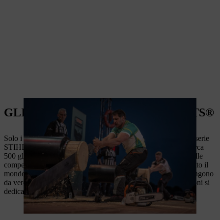
GLI ATLETI STIHL TIMBERSPORTS®
Solo i migliori taglialegna del mondo entrano a far parte della serie
STIHL TIMBERSPORTS®. Attualmente, in Europa, sono circa
500 gli atleti che partecipano attivamente agli allenamenti ed alle
competizioni della serie STIHL TIMBERSPORTS®; ed in tutto il
mondo sono circa 2000. Molti degli atleti d'oltreoceano provengono
da vere e proprie dinastie di boscaioli che da diverse generazioni si
dedicano a questo sport.