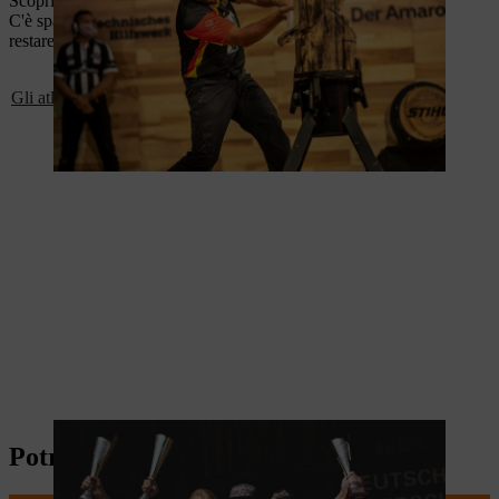
Scopri i volti e le attività di chi pratica questo sport in Italia.
C'è spazio per chiunque: tutti possono provare, pochi possono
restare.
Gli atleti italiani
Potrebbe interessarti anche