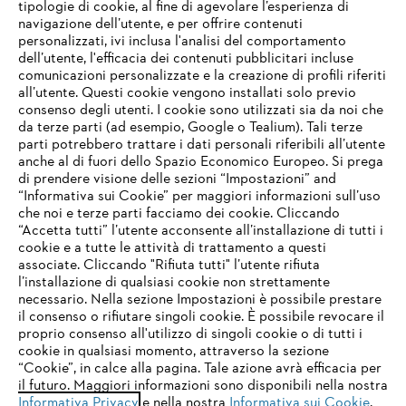
tipologie di cookie, al fine di agevolare l’esperienza di
navigazione dell’utente, e per offrire contenuti
personalizzati, ivi inclusa l'analisi del comportamento
L’azienda
dell’utente, l'efficacia dei contenuti pubblicitari incluse
comunicazioni personalizzate e la creazione di profili riferiti
all’utente. Questi cookie vengono installati solo previo
consenso degli utenti. I cookie sono utilizzati sia da noi che
da terze parti (ad esempio, Google o Tealium). Tali terze
STIHL FAQ
parti potrebbero trattare i dati personali riferibili all’utente
anche al di fuori dello Spazio Economico Europeo. Si prega
di prendere visione delle sezioni “Impostazioni” and
“Informativa sui Cookie” per maggiori informazioni sull’uso
Service
che noi e terze parti facciamo dei cookie. Cliccando
IHR BROWSER WIRD NICHT
“Accetta tutti” l’utente acconsente all’installazione di tutti i
UNTERSTÜTZT
cookie e a tutte le attività di trattamento a questi
associate. Cliccando "Rifiuta tutti" l’utente rifiuta
l’installazione di qualsiasi cookie non strettamente
necessario. Nella sezione Impostazioni è possibile prestare
Sie nutzen einen Browser, den wir noch nicht unterstützen. Für
Termini e condizioni generali
Privacy policy
il consenso o rifiutare singoli cookie. È possibile revocare il
eine optimale Nutzung unserer Seite empfehlen wir Ihnen, zu
proprio consenso all'utilizzo di singoli cookie o di tutti i
einem der folgenden Browser zu wechseln:
cookie in qualsiasi momento, attraverso la sezione
Note legali
Cookies
Informazioni legali
“Cookie”, in calce alla pagina. Tale azione avrà efficacia per
il futuro. Maggiori informazioni sono disponibili nella nostra
Informativa Privacy
e nella nostra
Informativa sui Cookie
.