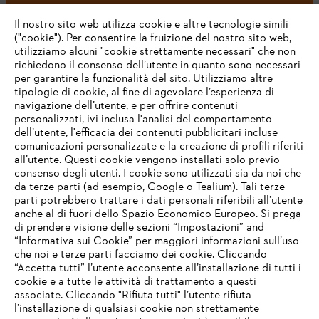
#STIHL
Il nostro sito web utilizza cookie e altre tecnologie simili
("cookie"). Per consentire la fruizione del nostro sito web,
utilizziamo alcuni "cookie strettamente necessari" che non
richiedono il consenso dell’utente in quanto sono necessari
per garantire la funzionalità del sito. Utilizziamo altre
tipologie di cookie, al fine di agevolare l’esperienza di
navigazione dell’utente, e per offrire contenuti
personalizzati, ivi inclusa l'analisi del comportamento
L’azienda
dell’utente, l'efficacia dei contenuti pubblicitari incluse
comunicazioni personalizzate e la creazione di profili riferiti
all’utente. Questi cookie vengono installati solo previo
consenso degli utenti. I cookie sono utilizzati sia da noi che
da terze parti (ad esempio, Google o Tealium). Tali terze
STIHL FAQ
parti potrebbero trattare i dati personali riferibili all’utente
anche al di fuori dello Spazio Economico Europeo. Si prega
di prendere visione delle sezioni “Impostazioni” and
“Informativa sui Cookie” per maggiori informazioni sull’uso
Service
che noi e terze parti facciamo dei cookie. Cliccando
IHR BROWSER WIRD NICHT
“Accetta tutti” l’utente acconsente all’installazione di tutti i
UNTERSTÜTZT
cookie e a tutte le attività di trattamento a questi
associate. Cliccando "Rifiuta tutti" l’utente rifiuta
l’installazione di qualsiasi cookie non strettamente