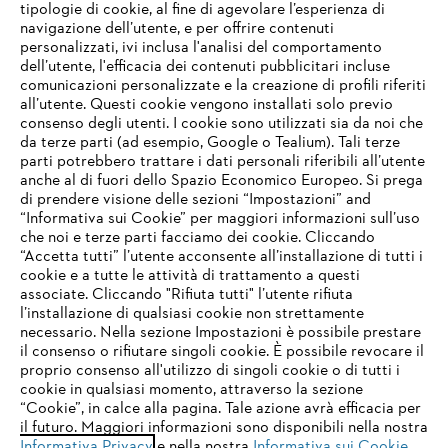
tipologie di cookie, al fine di agevolare l’esperienza di
navigazione dell’utente, e per offrire contenuti
personalizzati, ivi inclusa l'analisi del comportamento
L’azienda
dell’utente, l'efficacia dei contenuti pubblicitari incluse
comunicazioni personalizzate e la creazione di profili riferiti
all’utente. Questi cookie vengono installati solo previo
consenso degli utenti. I cookie sono utilizzati sia da noi che
da terze parti (ad esempio, Google o Tealium). Tali terze
STIHL FAQ
parti potrebbero trattare i dati personali riferibili all’utente
anche al di fuori dello Spazio Economico Europeo. Si prega
di prendere visione delle sezioni “Impostazioni” and
“Informativa sui Cookie” per maggiori informazioni sull’uso
Service
che noi e terze parti facciamo dei cookie. Cliccando
IHR BROWSER WIRD NICHT
“Accetta tutti” l’utente acconsente all’installazione di tutti i
UNTERSTÜTZT
cookie e a tutte le attività di trattamento a questi
associate. Cliccando "Rifiuta tutti" l’utente rifiuta
l’installazione di qualsiasi cookie non strettamente
necessario. Nella sezione Impostazioni è possibile prestare
Sie nutzen einen Browser, den wir noch nicht unterstützen. Für
Termini e condizioni generali
Privacy policy
il consenso o rifiutare singoli cookie. È possibile revocare il
eine optimale Nutzung unserer Seite empfehlen wir Ihnen, zu
proprio consenso all'utilizzo di singoli cookie o di tutti i
einem der folgenden Browser zu wechseln:
cookie in qualsiasi momento, attraverso la sezione
Note legali
Cookies
Informazioni legali
“Cookie”, in calce alla pagina. Tale azione avrà efficacia per
il futuro. Maggiori informazioni sono disponibili nella nostra
Informativa Privacy
e nella nostra
Informativa sui Cookie
.