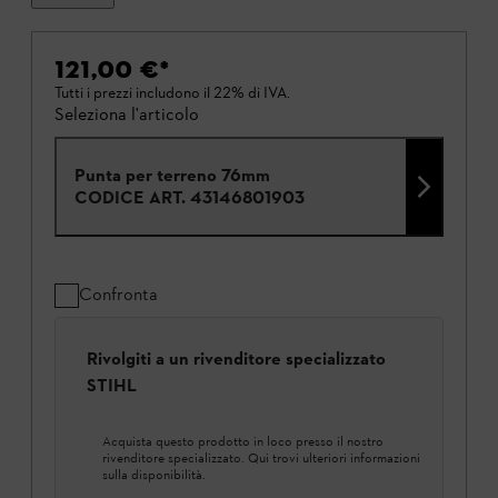
121,00 €
*
Tutti i prezzi includono il 22% di IVA.
Seleziona l'articolo
Punta per terreno 76mm
CODICE ART.
43146801903
Confronta
Rivolgiti a un rivenditore specializzato
STIHL
Acquista questo prodotto in loco presso il nostro
rivenditore specializzato. Qui trovi ulteriori informazioni
sulla disponibilità.