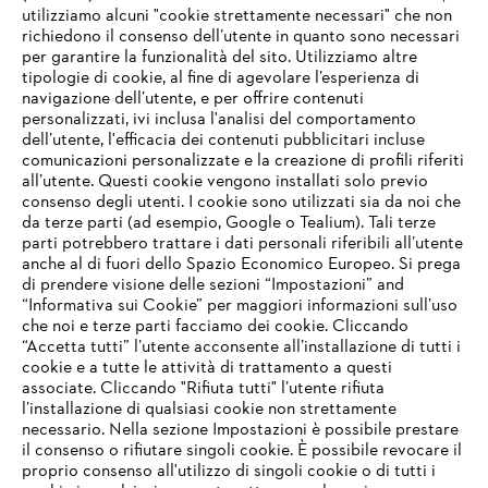
utilizziamo alcuni "cookie strettamente necessari" che non
richiedono il consenso dell’utente in quanto sono necessari
per garantire la funzionalità del sito. Utilizziamo altre
tipologie di cookie, al fine di agevolare l’esperienza di
navigazione dell’utente, e per offrire contenuti
personalizzati, ivi inclusa l'analisi del comportamento
L’azienda
dell’utente, l'efficacia dei contenuti pubblicitari incluse
comunicazioni personalizzate e la creazione di profili riferiti
all’utente. Questi cookie vengono installati solo previo
consenso degli utenti. I cookie sono utilizzati sia da noi che
da terze parti (ad esempio, Google o Tealium). Tali terze
STIHL FAQ
parti potrebbero trattare i dati personali riferibili all’utente
anche al di fuori dello Spazio Economico Europeo. Si prega
di prendere visione delle sezioni “Impostazioni” and
“Informativa sui Cookie” per maggiori informazioni sull’uso
Service
che noi e terze parti facciamo dei cookie. Cliccando
IHR BROWSER WIRD NICHT
“Accetta tutti” l’utente acconsente all’installazione di tutti i
UNTERSTÜTZT
cookie e a tutte le attività di trattamento a questi
associate. Cliccando "Rifiuta tutti" l’utente rifiuta
l’installazione di qualsiasi cookie non strettamente
necessario. Nella sezione Impostazioni è possibile prestare
Sie nutzen einen Browser, den wir noch nicht unterstützen. Für
Termini e condizioni generali
Privacy policy
il consenso o rifiutare singoli cookie. È possibile revocare il
eine optimale Nutzung unserer Seite empfehlen wir Ihnen, zu
proprio consenso all'utilizzo di singoli cookie o di tutti i
einem der folgenden Browser zu wechseln: