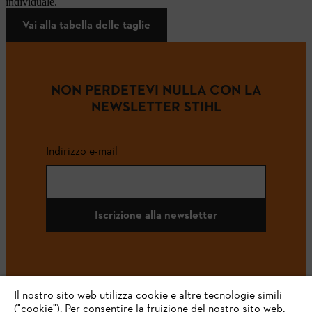
individuale.
Vai alla tabella delle taglie
NON PERDETEVI NULLA CON LA
NEWSLETTER STIHL
Indirizzo e-mail
Iscrizione alla newsletter
#STIHL
Il nostro sito web utilizza cookie e altre tecnologie simili
("cookie"). Per consentire la fruizione del nostro sito web,