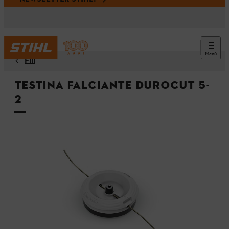
Menù
Fili
Testina falciante DuroCut 5-
2