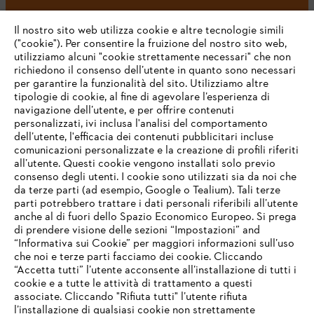
#STIHL
Il nostro sito web utilizza cookie e altre tecnologie simili
("cookie"). Per consentire la fruizione del nostro sito web,
utilizziamo alcuni "cookie strettamente necessari" che non
richiedono il consenso dell’utente in quanto sono necessari
per garantire la funzionalità del sito. Utilizziamo altre
tipologie di cookie, al fine di agevolare l’esperienza di
navigazione dell’utente, e per offrire contenuti
personalizzati, ivi inclusa l'analisi del comportamento
L’azienda
dell’utente, l'efficacia dei contenuti pubblicitari incluse
comunicazioni personalizzate e la creazione di profili riferiti
all’utente. Questi cookie vengono installati solo previo
consenso degli utenti. I cookie sono utilizzati sia da noi che
da terze parti (ad esempio, Google o Tealium). Tali terze
STIHL FAQ
parti potrebbero trattare i dati personali riferibili all’utente
anche al di fuori dello Spazio Economico Europeo. Si prega
di prendere visione delle sezioni “Impostazioni” and
“Informativa sui Cookie” per maggiori informazioni sull’uso
Service
che noi e terze parti facciamo dei cookie. Cliccando
IHR BROWSER WIRD NICHT
“Accetta tutti” l’utente acconsente all’installazione di tutti i
UNTERSTÜTZT
cookie e a tutte le attività di trattamento a questi
associate. Cliccando "Rifiuta tutti" l’utente rifiuta
l’installazione di qualsiasi cookie non strettamente