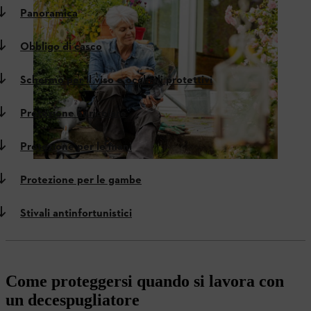
Panoramica
Obbligo di casco
Schermo per il viso e occhiali protettivi
Protezione auricolare
Protezione per le mani
Protezione per le gambe
Stivali antinfortunistici
Come proteggersi quando si lavora con
un decespugliatore