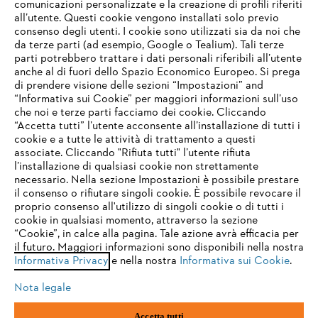
comunicazioni personalizzate e la creazione di profili riferiti
all’utente. Questi cookie vengono installati solo previo
consenso degli utenti. I cookie sono utilizzati sia da noi che
da terze parti (ad esempio, Google o Tealium). Tali terze
STIHL FAQ
parti potrebbero trattare i dati personali riferibili all’utente
anche al di fuori dello Spazio Economico Europeo. Si prega
di prendere visione delle sezioni “Impostazioni” and
“Informativa sui Cookie” per maggiori informazioni sull’uso
Service
che noi e terze parti facciamo dei cookie. Cliccando
IHR BROWSER WIRD NICHT
“Accetta tutti” l’utente acconsente all’installazione di tutti i
UNTERSTÜTZT
cookie e a tutte le attività di trattamento a questi
associate. Cliccando "Rifiuta tutti" l’utente rifiuta
l’installazione di qualsiasi cookie non strettamente
necessario. Nella sezione Impostazioni è possibile prestare
Sie nutzen einen Browser, den wir noch nicht unterstützen. Für
Termini e condizioni generali
Privacy policy
il consenso o rifiutare singoli cookie. È possibile revocare il
eine optimale Nutzung unserer Seite empfehlen wir Ihnen, zu
proprio consenso all'utilizzo di singoli cookie o di tutti i
einem der folgenden Browser zu wechseln:
cookie in qualsiasi momento, attraverso la sezione
Note legali
Cookies
Informazioni legali
“Cookie”, in calce alla pagina. Tale azione avrà efficacia per
il futuro. Maggiori informazioni sono disponibili nella nostra
Informativa Privacy
e nella nostra
Informativa sui Cookie
.
firefox
chrome
Andreas STIHL S.p.A. - Viale delle Industrie, 15
20040 Cambiago (MI)
Nota legale
Email:
info@stihl.it
safari
edge
PEC:
amministrazione@stihl-pec.it
Accetta tutti