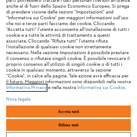
parti potrebbero trattare i dati personali riferibili all’utente
anche al di fuori dello Spazio Economico Europeo. Si prega
di prendere visione delle sezioni “Impostazioni” and
“Informativa sui Cookie” per maggiori informazioni sull’uso
Service
che noi e terze parti facciamo dei cookie. Cliccando
IHR BROWSER WIRD NICHT
“Accetta tutti” l’utente acconsente all’installazione di tutti i
UNTERSTÜTZT
cookie e a tutte le attività di trattamento a questi
associate. Cliccando "Rifiuta tutti" l’utente rifiuta
l’installazione di qualsiasi cookie non strettamente
necessario. Nella sezione Impostazioni è possibile prestare
Sie nutzen einen Browser, den wir noch nicht unterstützen. Für
Termini e condizioni generali
Privacy policy
il consenso o rifiutare singoli cookie. È possibile revocare il
eine optimale Nutzung unserer Seite empfehlen wir Ihnen, zu
proprio consenso all'utilizzo di singoli cookie o di tutti i
einem der folgenden Browser zu wechseln:
cookie in qualsiasi momento, attraverso la sezione
Note legali
Cookies
Informazioni legali
“Cookie”, in calce alla pagina. Tale azione avrà efficacia per
il futuro. Maggiori informazioni sono disponibili nella nostra
Informativa Privacy
e nella nostra
Informativa sui Cookie
.
firefox
chrome
Andreas STIHL S.p.A. - Viale delle Industrie, 15
20040 Cambiago (MI)
Nota legale
Email:
info@stihl.it
safari
edge
PEC:
amministrazione@stihl-pec.it
Accetta tutti
Numero di partita IVA: 09883420151.
Società a socio unico, soggetta a direzione e coordinamento di Andreas
samsung
android
Stihl AG & Co. KG
Rifiuta tutti