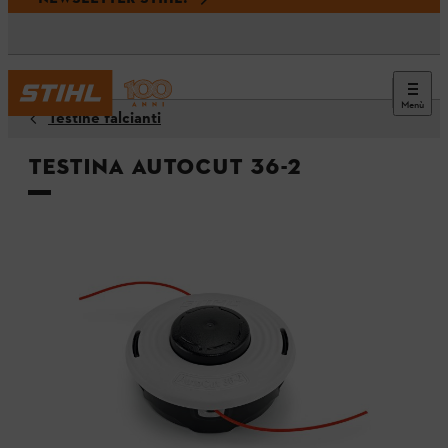
Menù
Testine falcianti
Testina AutoCut 36-2