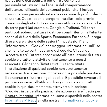
navigazione dell’utente, e per offrire contenuti
personalizzati, ivi inclusa l'analisi del comportamento
L’azienda
dell’utente, l'efficacia dei contenuti pubblicitari incluse
comunicazioni personalizzate e la creazione di profili riferiti
all’utente. Questi cookie vengono installati solo previo
consenso degli utenti. I cookie sono utilizzati sia da noi che
da terze parti (ad esempio, Google o Tealium). Tali terze
STIHL FAQ
parti potrebbero trattare i dati personali riferibili all’utente
anche al di fuori dello Spazio Economico Europeo. Si prega
di prendere visione delle sezioni “Impostazioni” and
“Informativa sui Cookie” per maggiori informazioni sull’uso
Service
che noi e terze parti facciamo dei cookie. Cliccando
IHR BROWSER WIRD NICHT
“Accetta tutti” l’utente acconsente all’installazione di tutti i
UNTERSTÜTZT
cookie e a tutte le attività di trattamento a questi
associate. Cliccando "Rifiuta tutti" l’utente rifiuta
l’installazione di qualsiasi cookie non strettamente
necessario. Nella sezione Impostazioni è possibile prestare
Sie nutzen einen Browser, den wir noch nicht unterstützen. Für
Termini e condizioni generali
Privacy policy
il consenso o rifiutare singoli cookie. È possibile revocare il
eine optimale Nutzung unserer Seite empfehlen wir Ihnen, zu
proprio consenso all'utilizzo di singoli cookie o di tutti i
einem der folgenden Browser zu wechseln:
cookie in qualsiasi momento, attraverso la sezione
Note legali
Cookies
Informazioni legali
“Cookie”, in calce alla pagina. Tale azione avrà efficacia per
il futuro. Maggiori informazioni sono disponibili nella nostra
Informativa Privacy
e nella nostra
Informativa sui Cookie
.
firefox
chrome
Andreas STIHL S.p.A. - Viale delle Industrie, 15