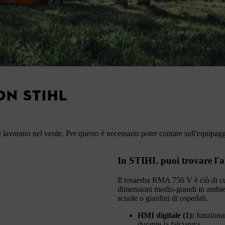
ON STIHL
he lavorano nel verde. Per questo è necessario poter contare sull'equipa
In STIHL puoi trovare l'a
Il tosaerba RMA 756 V è ciò di cu
dimensioni medio-grandi in ambien
scuole o giardini di ospedali.
HMI digitale (1):
funzionam
durante la falciatura.