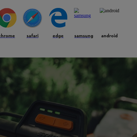
chrome
safari
edge
samsung
android