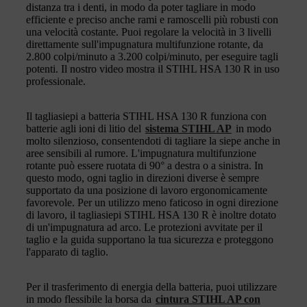
distanza tra i denti, in modo da poter tagliare in modo
efficiente e preciso anche rami e ramoscelli più robusti con
una velocità costante. Puoi regolare la velocità in 3 livelli
direttamente sull'impugnatura multifunzione rotante, da
2.800 colpi/minuto a 3.200 colpi/minuto, per eseguire tagli
potenti. Il nostro video mostra il STIHL HSA 130 R in uso
professionale.
Il tagliasiepi a batteria STIHL HSA 130 R funziona con
batterie agli ioni di litio del
sistema STIHL AP
in modo
molto silenzioso, consentendoti di tagliare la siepe anche in
aree sensibili al rumore. L'impugnatura multifunzione
rotante può essere ruotata di 90° a destra o a sinistra. In
questo modo, ogni taglio in direzioni diverse è sempre
supportato da una posizione di lavoro ergonomicamente
favorevole. Per un utilizzo meno faticoso in ogni direzione
di lavoro, il tagliasiepi STIHL HSA 130 R è inoltre dotato
di un'impugnatura ad arco. Le protezioni avvitate per il
taglio e la guida supportano la tua sicurezza e proteggono
l'apparato di taglio.
Per il trasferimento di energia della batteria, puoi utilizzare
in modo flessibile la borsa da
cintura STIHL AP con