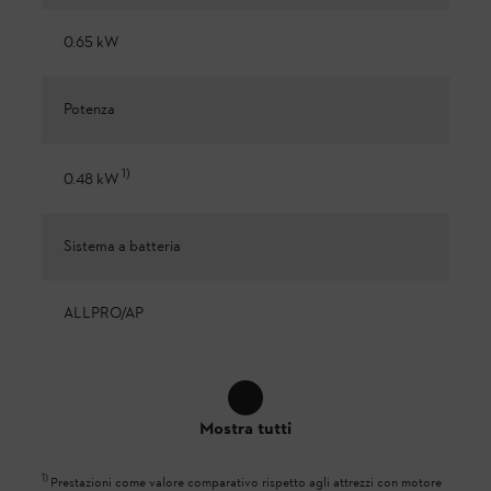
0.65 kW
Potenza
1
)
0.48 kW
Sistema a batteria
ALLPRO/AP
Mostra tutti
1
)
Prestazioni come valore comparativo rispetto agli attrezzi con motore