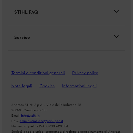
STIHL FAQ
Service
Termini e condizioni generali
Privacy policy
Note legali
Cookies
Informazioni legali
Andreas STIHL S.p.A. - Viale delle Industrie, 15
20040 Cambiago (MI)
Email:
info@stihl.it
PEC:
amministrazione@stihl-pec.it
Numero di partita IVA: 09883420151.
Società a socio unico, soggetta a direzione e coordinamento di Andreas