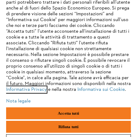
parti potrebbero trattare i dati personali riferibili all’utente
anche al di fuori dello Spazio Economico Europeo. Si prega
di prendere visione delle sezioni “Impostazioni” and
“Informativa sui Cookie” per maggiori informazioni sull’uso
che noi e terze parti facciamo dei cookie. Cliccando
IHR BROWSER WIRD NICHT
“Accetta tutti” l’utente acconsente all’installazione di tutti i
UNTERSTÜTZT
cookie e a tutte le attività di trattamento a questi
associate. Cliccando "Rifiuta tutti" l’utente rifiuta
l’installazione di qualsiasi cookie non strettamente
necessario. Nella sezione Impostazioni è possibile prestare
Sie nutzen einen Browser, den wir noch nicht unterstützen. Für
il consenso o rifiutare singoli cookie. È possibile revocare il
eine optimale Nutzung unserer Seite empfehlen wir Ihnen, zu
proprio consenso all'utilizzo di singoli cookie o di tutti i
einem der folgenden Browser zu wechseln:
cookie in qualsiasi momento, attraverso la sezione
“Cookie”, in calce alla pagina. Tale azione avrà efficacia per
il futuro. Maggiori informazioni sono disponibili nella nostra
Informativa Privacy
e nella nostra
Informativa sui Cookie
.
firefox
chrome
Nota legale
safari
edge
Accetta tutti
samsung
android
Rifiuta tutti