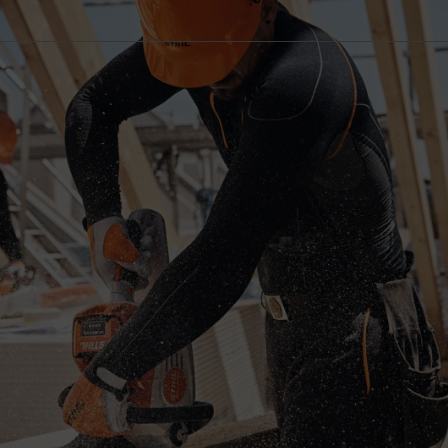
tà di integrare STIHL connected, l'indicazione del livello di carica o la
un
processo di avviamento semplice
a riduzione dei costi di esercizio a fronte di prestazioni elevate
zero in giardini privati, scuole e complessi residenziali
ica innovative come
il caricatore multiplo
o il
bottTainer
, nella cura del paesaggio, nell'arboricoltura e anche nei lavori municip
a generare gas di scarico. Inoltre sono silenziosi, potenti e si distinguo
i attrezzi a batteria di varie categorie, che possono essere utilizzati 
. La comprovata qualità STIHL, i più elevati standard di sicurezza, l'ampi