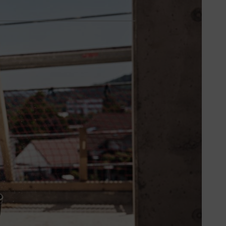
 possibilità di utilizzo anche in
ali, sia ai dipendenti e alle
no per la loro lunga durata.
in modo particolarmente versatile
a gamma di accessori e la gestione