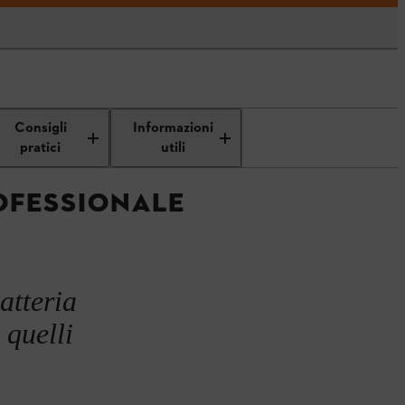
taggi delle batterie nell'impiego
Consigli
Informazioni
professionale
pratici
utili
ROFESSIONALE
batteria
quelli