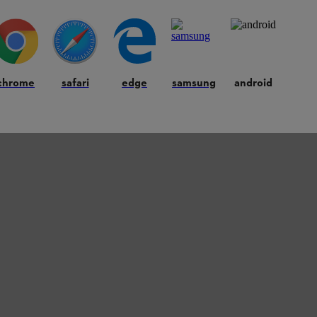
chrome
safari
edge
samsung
android