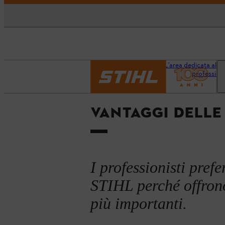
Pagina
L'area dedicata alle 
iniziale
professioni
VANTAGGI DELLE
I professionisti prefe
STIHL perché offron
più importanti.