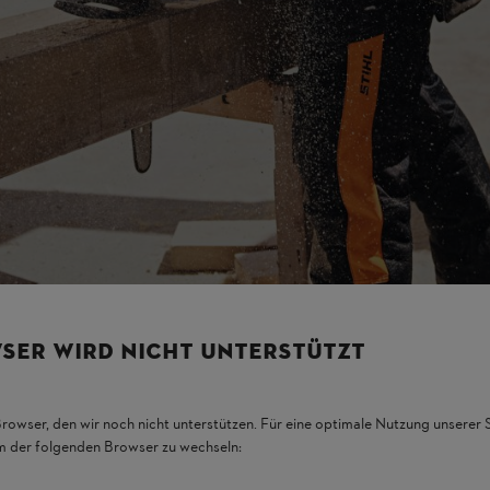
oni di litio e questo comporta numerosi vantaggi:
SER WIRD NICHT UNTERSTÜTZT
Browser, den wir noch nicht unterstützen. Für eine optimale Nutzung unserer
Bluetooth integrata nei modelli AP 300 S e AP 500S
em der folgenden Browser zu wechseln:
LED verdi