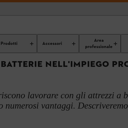
soluzioni per
Soluzioni a batteria per i
Van
Area
sti
professionisti
Prodotti
Accessori
professionale
 BATTERIE NELL'IMPIEGO P
riscono lavorare con gli attrezzi a 
o numerosi vantaggi. Descriveremo 