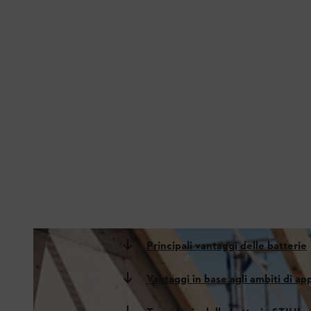
Principali vantaggi delle batterie
Vantaggi in base agli ambiti di ap