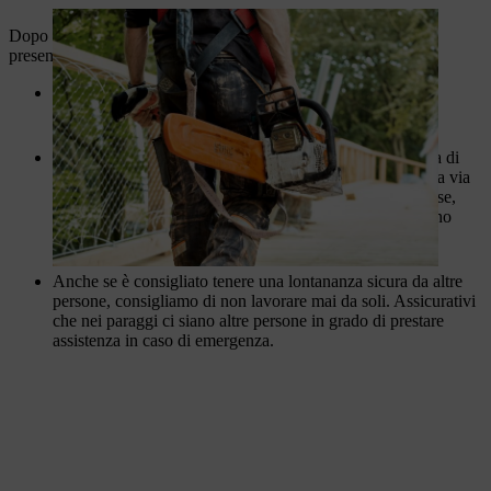
Dopo aver rifornito di
carburante
la motosega STIHL, tenere
presente le informazioni seguenti:
Tenersi sempre ad una distanza di 3 metri dal luogo di
rifornimento.
Esaminare l'ambiente di lavoro per verificare la presenza di
eventuali ostacoli e la loro natura. Mantenere sempre una via
di fuga libera in caso di emergenza. Le superfici scivolose,
irregolari o ghiacciate possono essere pericolose e devono
essere evitate.
Anche se è consigliato tenere una lontananza sicura da altre
persone, consigliamo di non lavorare mai da soli. Assicurativi
che nei paraggi ci siano altre persone in grado di prestare
assistenza in caso di emergenza.