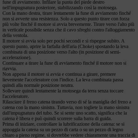
fune di avviamento. Infilare la punta del piede destro
nell'impugnatura posteriore, stabilizzando così la motosega.
Con la mano destra, tirare lentamente la fune di avviamento finché
non si avverte una resistenza. Solo a questo punto tirare con forza
più volte finché il motore si avvia brevemente. Tirare verso l'alto più
in verticale possibile senza che il cavo sfreghi contro l'alloggiamento
della ventola.
Il motore si avvia solo per pochi secondi e si rispegne subito. A
questo punto, aprire la farfalla dell'aria (Choke) spostando la leva
combinata di una posizione verso l'alto (in posizione di semi-
accelerazione).
Continuare a tirare la fune di avviamento finché il motore non si
riavvia.
Non appena il motore si avvia e continua a girare, premere
lievemente l'acceleratore con l'indice. La leva combinata passa
quindi alla normale posizione neutra.
Sollevare quindi lentamente la motosega da terra senza toccare
l'acceleratore.
Rilasciare il freno catena tirando verso di sé la maniglia del freno a
catena con la mano sinistra. Tuttavia, non togliete la mano sinistra
dall'impugnatura del tubo. Se si sente uno scatto, significa che la
catena è libera e può quindi scorrere sulla barra di guida.
Prima di iniziare, controllare la lubrificazione della catena: se si
appoggia la catena su un pezzo di carta o su un pezzo di legno
chiaro a pieno regime, si dovrebbe vedere chiaramente una traccia di