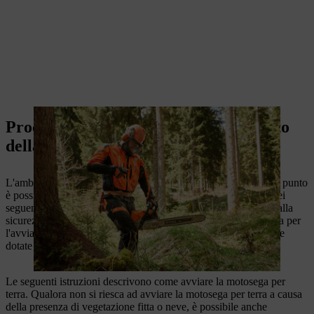
Procedura dettagliata per l'avviamento
della motosega
L'ambiente di lavoro è stato controllato e reso sicuro. A questo punto
è possibile iniziare a lavorare con la motosega. Per ciascuno dei
seguenti passaggi, è necessario osservare le istruzioni relative alla
sicurezza contenute nel manuale d'uso. La prima guida è valida per
l'avviamento di una motosega senza M-Tronic. Per le macchine
dotate di
M-Tronic,
consultare la seconda guida.
Le seguenti istruzioni descrivono come avviare la motosega per
terra. Qualora non si riesca ad avviare la motosega per terra a causa
della presenza di vegetazione fitta o neve, è possibile anche