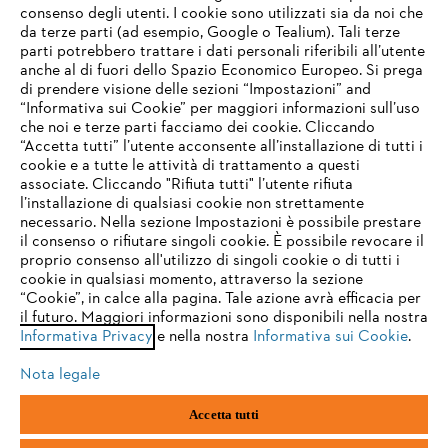
consenso degli utenti. I cookie sono utilizzati sia da noi che
da terze parti (ad esempio, Google o Tealium). Tali terze
STIHL FAQ
parti potrebbero trattare i dati personali riferibili all’utente
anche al di fuori dello Spazio Economico Europeo. Si prega
di prendere visione delle sezioni “Impostazioni” and
“Informativa sui Cookie” per maggiori informazioni sull’uso
Service
che noi e terze parti facciamo dei cookie. Cliccando
IHR BROWSER WIRD NICHT
“Accetta tutti” l’utente acconsente all’installazione di tutti i
UNTERSTÜTZT
cookie e a tutte le attività di trattamento a questi
associate. Cliccando "Rifiuta tutti" l’utente rifiuta
l’installazione di qualsiasi cookie non strettamente
necessario. Nella sezione Impostazioni è possibile prestare
Sie nutzen einen Browser, den wir noch nicht unterstützen. Für
Termini e condizioni generali
Privacy policy
il consenso o rifiutare singoli cookie. È possibile revocare il
eine optimale Nutzung unserer Seite empfehlen wir Ihnen, zu
proprio consenso all'utilizzo di singoli cookie o di tutti i
einem der folgenden Browser zu wechseln:
cookie in qualsiasi momento, attraverso la sezione
Note legali
Cookies
Informazioni legali
“Cookie”, in calce alla pagina. Tale azione avrà efficacia per
il futuro. Maggiori informazioni sono disponibili nella nostra
Informativa Privacy
e nella nostra
Informativa sui Cookie
.
firefox
chrome
Andreas STIHL S.p.A. - Viale delle Industrie, 15
20040 Cambiago (MI)
Nota legale
Email:
info@stihl.it
safari
edge
PEC:
amministrazione@stihl-pec.it
Accetta tutti
Numero di partita IVA: 09883420151.
Società a socio unico, soggetta a direzione e coordinamento di Andreas