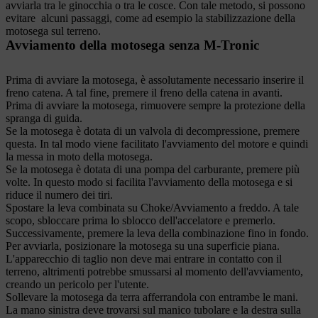
avviarla tra le ginocchia o tra le cosce. Con tale metodo, si possono
evitare alcuni passaggi, come ad esempio la stabilizzazione della
motosega sul terreno.
Avviamento della motosega senza M-Tronic
Prima di avviare la motosega, è assolutamente necessario inserire il
freno catena. A tal fine, premere il freno della catena in avanti.
Prima di avviare la motosega, rimuovere sempre la protezione della
spranga di guida.
Se la motosega è dotata di un valvola di decompressione, premere
questa. In tal modo viene facilitato l'avviamento del motore e quindi
la messa in moto della motosega.
Se la motosega è dotata di una pompa del carburante, premere più
volte. In questo modo si facilita l'avviamento della motosega e si
riduce il numero dei tiri.
Spostare la leva combinata su Choke/Avviamento a freddo. A tale
scopo, sbloccare prima lo sblocco dell'accelatore e premerlo.
Successivamente, premere la leva della combinazione fino in fondo.
Per avviarla, posizionare la motosega su una superficie piana.
L'apparecchio di taglio non deve mai entrare in contatto con il
terreno, altrimenti potrebbe smussarsi al momento dell'avviamento,
creando un pericolo per l'utente.
Sollevare la motosega da terra afferrandola con entrambe le mani.
La mano sinistra deve trovarsi sul manico tubolare e la destra sulla