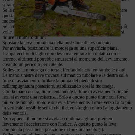
spranga di guida.
Se la motosega è dotata di un valvola di decompressione, premere
questa. In questo modo è più facile avviare il motore e quindi la
motosega.
Se la motosega è dotata di una pompa del carburante, premere più
volte. In questo modo si facilita l'avviamento della motosega e si
riduce il numero di tiri.
Spostare la leva combinata nella posizione di avviamento.
Per avviarla, posizionare la motosega su una superficie piana.
L'apparecchio di taglio non deve mai entrare in contatto con il
terreno, altrimenti potrebbe smussarsi al momento dell'avviamento,
creando un pericolo per l'utente.
Sollevare la motosega da terra afferrandola con entrambe le mani.
La mano sinistra deve trovarsi sul manico tubolare e la destra sulla
fune di avviamento. Infilare la punta del piede destro
nell'impugnatura posteriore, stabilizzando così la motosega.
Con la mano destra, tirare lentamente la fune di avviamento finché
non si avverte una resistenza. Solo a questo punto tirare con forza
più volte finché il motore si avvia brevemente. Tirare verso l'alto più
in verticale possibile senza che il cavo sfreghi contro l'alloggiamento
della ventola.
Non appena il motore si avvia e continua a girare, premere
lievemente l'acceleratore con l'indice. A questo punto la leva
combinata passa nella posizione di funzionamento (I).
Sollevare quindi lentamente la motosega da terra senza toccare