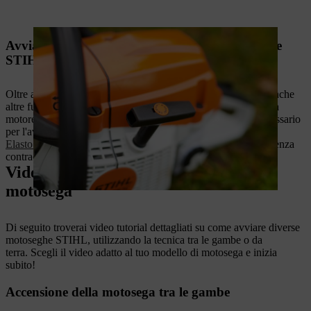
Avviamento semplificato con STIHL ErgoStart e
STIHL ElastoStart
Oltre al sistema
M-Tronic
descritto in precedenza, offriamo anche
altre funzionalità che semplificano l'avviamento degli attrezzi a
motore:
STIHL ErgoStart
riduce notevolmente lo sforzo necessario
per l'avviamento e l'impugnatura speciale
STIHL
ElastoStart
consente una procedura di avviamento uniforme senza
contraccolpi dovuti a picchi di potenza.
Video tutorial: come avviare una
motosega
Di seguito troverai video tutorial dettagliati su come avviare diverse
motoseghe STIHL, utilizzando la tecnica tra le gambe o da
terra. Scegli il video adatto al tuo modello di motosega e inizia
subito!
Accensione della motosega tra le gambe