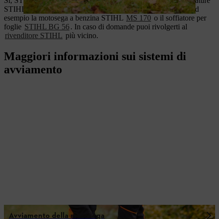
Sì, STIHL Ergostart è installabile a posteriori su alcune attrezzature
STIHL con il kit apposito. Tra i modelli compatibili figurano ad
esempio la motosega a benzina STIHL
MS 170
o il soffiatore per
foglie
STIHL BG 56
. In caso di domande puoi rivolgerti al
rivenditore STIHL
più vicino.
Maggiori informazioni sui sistemi di
avviamento
Avviamento della motosega