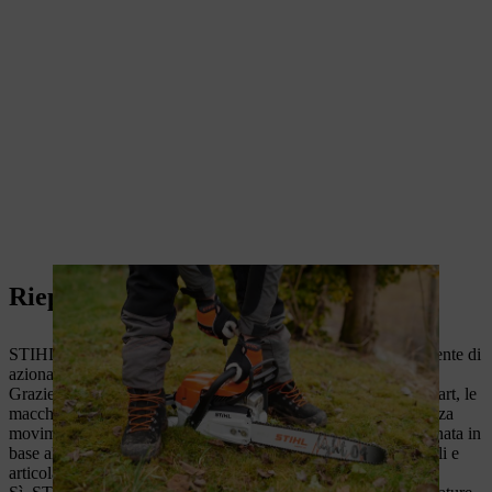
Riepilogo: STIHL ElastoStart
STIHL ElastoStart è un tipo di impugnatura speciale che consente di
azionare facilmente le macchine con fune di avviamento.
Grazie al sistema di smorzamento integrato di STIHL ElastoStart, le
macchine con fune di avviamento possono essere azionate senza
movimenti bruschi. Il sistema assorbe e rilascia una forza alternata in
base all'andamento della compressione, e protegge così muscoli e
articolazioni.