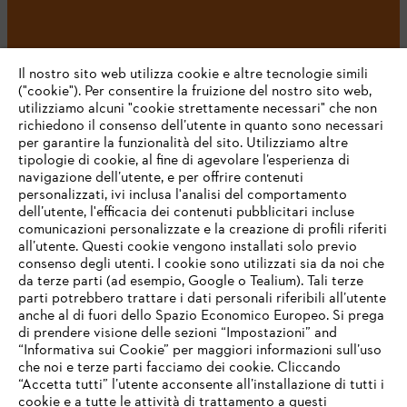
#STIHL
Il nostro sito web utilizza cookie e altre tecnologie simili
("cookie"). Per consentire la fruizione del nostro sito web,
utilizziamo alcuni "cookie strettamente necessari" che non
richiedono il consenso dell’utente in quanto sono necessari
per garantire la funzionalità del sito. Utilizziamo altre
tipologie di cookie, al fine di agevolare l’esperienza di
navigazione dell’utente, e per offrire contenuti
personalizzati, ivi inclusa l'analisi del comportamento
L’azienda
dell’utente, l'efficacia dei contenuti pubblicitari incluse
comunicazioni personalizzate e la creazione di profili riferiti
all’utente. Questi cookie vengono installati solo previo
consenso degli utenti. I cookie sono utilizzati sia da noi che
da terze parti (ad esempio, Google o Tealium). Tali terze
STIHL FAQ
parti potrebbero trattare i dati personali riferibili all’utente
anche al di fuori dello Spazio Economico Europeo. Si prega
di prendere visione delle sezioni “Impostazioni” and
“Informativa sui Cookie” per maggiori informazioni sull’uso
Service
che noi e terze parti facciamo dei cookie. Cliccando
IHR BROWSER WIRD NICHT
“Accetta tutti” l’utente acconsente all’installazione di tutti i
UNTERSTÜTZT
cookie e a tutte le attività di trattamento a questi