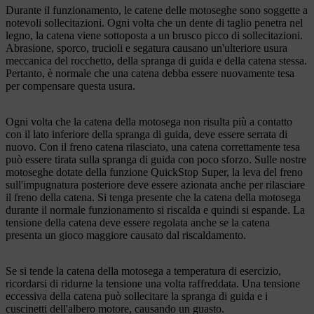
Durante il funzionamento, le catene delle motoseghe sono soggette a
notevoli sollecitazioni. Ogni volta che un dente di taglio penetra nel
legno, la catena viene sottoposta a un brusco picco di sollecitazioni.
Abrasione, sporco, trucioli e segatura causano un'ulteriore usura
meccanica del rocchetto, della spranga di guida e della catena stessa.
Pertanto, è normale che una catena debba essere nuovamente tesa
per compensare questa usura.
Ogni volta che la catena della motosega non risulta più a contatto
con il lato inferiore della spranga di guida, deve essere serrata di
nuovo. Con il freno catena rilasciato, una catena correttamente tesa
può essere tirata sulla spranga di guida con poco sforzo. Sulle nostre
motoseghe dotate della funzione QuickStop Super, la leva del freno
sull'impugnatura posteriore deve essere azionata anche per rilasciare
il freno della catena. Si tenga presente che la catena della motosega
durante il normale funzionamento si riscalda e quindi si espande. La
tensione della catena deve essere regolata anche se la catena
presenta un gioco maggiore causato dal riscaldamento.
Se si tende la catena della motosega a temperatura di esercizio,
ricordarsi di ridurne la tensione una volta raffreddata. Una tensione
eccessiva della catena può sollecitare la spranga di guida e i
cuscinetti dell'albero motore, causando un guasto.