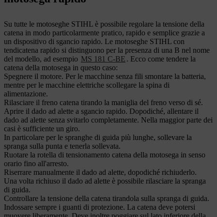
Su tutte le motoseghe STIHL è possibile regolare la tensione della
catena in modo particolarmente pratico, rapido e semplice grazie a
un dispositivo di sgancio rapido. Le motoseghe STIHL con
tendicatena rapido si distinguono per la presenza di una B nel nome
del modello, ad esempio
MS 181 C-BE
. Ecco come tendere la
catena della motosega in questo caso:
Spegnere il motore. Per le macchine senza fili smontare la batteria,
mentre per le macchine elettriche scollegare la spina di
alimentazione.
Rilasciare il freno catena tirando la maniglia del freno verso di sé.
Aprire il dado ad alette a sgancio rapido. Dopodiché, allentare il
dado ad alette senza svitarlo completamente. Nella maggior parte dei
casi è sufficiente un giro.
In particolare per le spranghe di guida più lunghe, sollevare la
spranga sulla punta e tenerla sollevata.
Ruotare la rotella di tensionamento catena della motosega in senso
orario fino all'arresto.
Riserrare manualmente il dado ad alette, dopodiché richiuderlo.
Una volta richiuso il dado ad alette è possibile rilasciare la spranga
di guida.
Controllare la tensione della catena tirandola sulla spranga di guida.
Indossare sempre i guanti di protezione. La catena deve potersi
muovere liberamente. Deve inoltre poggiare sul lato inferiore della