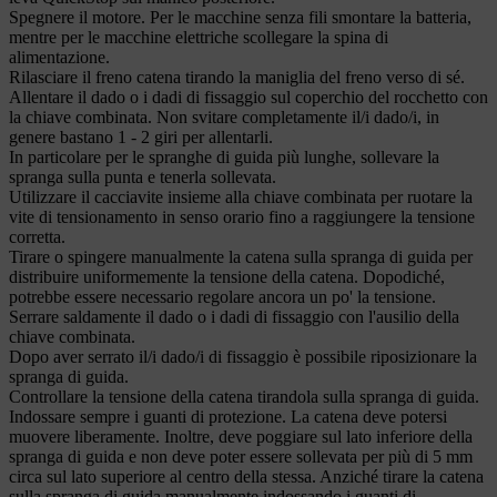
Spegnere il motore. Per le macchine senza fili smontare la batteria,
mentre per le macchine elettriche scollegare la spina di
alimentazione.
Rilasciare il freno catena tirando la maniglia del freno verso di sé.
Allentare il dado o i dadi di fissaggio sul coperchio del rocchetto con
la chiave combinata. Non svitare completamente il/i dado/i, in
genere bastano 1 - 2 giri per allentarli.
In particolare per le spranghe di guida più lunghe, sollevare la
spranga sulla punta e tenerla sollevata.
Utilizzare il cacciavite insieme alla chiave combinata per ruotare la
vite di tensionamento in senso orario fino a raggiungere la tensione
corretta.
Tirare o spingere manualmente la catena sulla spranga di guida per
distribuire uniformemente la tensione della catena. Dopodiché,
potrebbe essere necessario regolare ancora un po' la tensione.
Serrare saldamente il dado o i dadi di fissaggio con l'ausilio della
chiave combinata.
Dopo aver serrato il/i dado/i di fissaggio è possibile riposizionare la
spranga di guida.
Controllare la tensione della catena tirandola sulla spranga di guida.
Indossare sempre i guanti di protezione. La catena deve potersi
muovere liberamente. Inoltre, deve poggiare sul lato inferiore della
spranga di guida e non deve poter essere sollevata per più di 5 mm
circa sul lato superiore al centro della stessa. Anziché tirare la catena
sulla spranga di guida manualmente indossando i guanti di