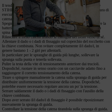
Il tendicatena frontale viene montato solo su alcune motoseghe
STIHL. Tranne che per la posizione del tendicatena, la procedura di
esecuzione è identica a quella del tensionamento laterale della
catena.
Spegnere il motore. Per le macchine senza fili bisogna smontare la
batteria, mentre per le macchine elettriche bisogna scollegare la
spina di alimentazione.
Rilasciare il freno catena tirando la maniglia del freno verso di sé.
Allentare il dado o i dadi di fissaggio sul coperchio del rocchetto con
la chiave combinata. Non svitare completamente il/i dado/i, in
genere bastano 1 - 2 giri per allentarli.
In particolare per le spranghe di guida più lunghe, sollevare la
spranga sulla punta e tenerla sollevata.
Pulire la testa della vite di tensionamento anteriore dai trucioli.
Dopodiché, ruotare in senso orario con un cacciavite adatto fino a
raggiungere il corretto tensionamento della catena.
Tirare o spingere manualmente la catena sulla spranga di guida per
distribuire uniformemente la tensione della catena. Dopodiché,
potrebbe essere necessario regolare ancora un po' la tensione.
Serrare saldamente il dado o i dadi di fissaggio con l'ausilio della
chiave combinata.
Dopo aver serrato il/i dado/i di fissaggio è possibile riposizionare
nuovamente la spranga di guida.
Controllare la tensione della catena tirandola sulla spranga di guida.