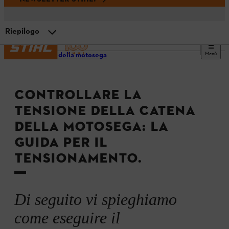
Riepilogo
Menù
Utilizzo della motosega
Segnali che indicano la necessità di tensionare la catena
CONTROLLARE LA
Tensionamento rapido della catena
TENSIONE DELLA CATENA
DELLA MOTOSEGA: LA
Video tutorial
GUIDA PER IL
TENSIONAMENTO.
Tensionamento laterale della catena
Di seguito vi spieghiamo
Tensionamento frontale della catena
come eseguire il