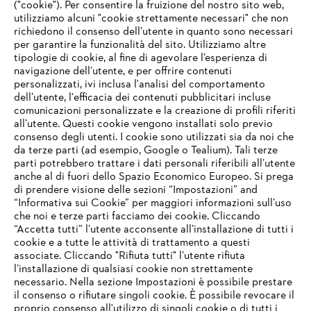
("cookie"). Per consentire la fruizione del nostro sito web,
utilizziamo alcuni "cookie strettamente necessari" che non
richiedono il consenso dell’utente in quanto sono necessari
per garantire la funzionalità del sito. Utilizziamo altre
tipologie di cookie, al fine di agevolare l’esperienza di
navigazione dell’utente, e per offrire contenuti
personalizzati, ivi inclusa l'analisi del comportamento
L’azienda
dell’utente, l'efficacia dei contenuti pubblicitari incluse
comunicazioni personalizzate e la creazione di profili riferiti
all’utente. Questi cookie vengono installati solo previo
consenso degli utenti. I cookie sono utilizzati sia da noi che
da terze parti (ad esempio, Google o Tealium). Tali terze
STIHL FAQ
parti potrebbero trattare i dati personali riferibili all’utente
anche al di fuori dello Spazio Economico Europeo. Si prega
di prendere visione delle sezioni “Impostazioni” and
“Informativa sui Cookie” per maggiori informazioni sull’uso
Service
che noi e terze parti facciamo dei cookie. Cliccando
IHR BROWSER WIRD NICHT
“Accetta tutti” l’utente acconsente all’installazione di tutti i
UNTERSTÜTZT
cookie e a tutte le attività di trattamento a questi
associate. Cliccando "Rifiuta tutti" l’utente rifiuta
l’installazione di qualsiasi cookie non strettamente
necessario. Nella sezione Impostazioni è possibile prestare
Sie nutzen einen Browser, den wir noch nicht unterstützen. Für
Termini e condizioni generali
Privacy policy
il consenso o rifiutare singoli cookie. È possibile revocare il
eine optimale Nutzung unserer Seite empfehlen wir Ihnen, zu
proprio consenso all'utilizzo di singoli cookie o di tutti i